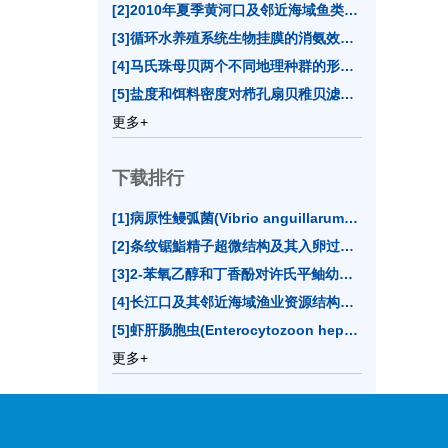
[2]2010年夏季黄河口及邻近海域鱼类群落多样性(10)
[3]循环水养殖系统生物挂膜的消氨效果及影响因素分析(8)
[4]马氏珠母贝两个不同地理种群的形态性状(7)
[5]盐度和饵料密度对栉孔扇贝稚贝滤水率的影响(7)
更多+
下载排行
[1]病原性鳗弧菌(
Vibrio anguillarum
)双重PCR与LA
[2]条纹锯鮨精子超微结构及其入卵过程的电镜观察(12707)
[3]2-苯氧乙醇和丁香酚对许氏平鲉幼鱼麻醉效果的实验研究(12608)
[4]长江口及其邻近海域渔业资源结构的季节变化(11915)
[5]虾肝肠胞虫(
Enterocytozoon hepatopenaei
)实时
更多+