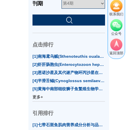
刊期
联系我们
公众号
点击排行
返回顶部
[1]南海鸢乌贼(
Sthenoteuthis oualaniensis
)资源评估
[2]虾肝肠胞虫(
Enterocytozoon hepatopenaei
)实时
[3]恩诺沙星及其代谢产物环丙沙星在牙鲆体内代谢消除规律(15085)
[4]半滑舌鳎(
Cynoglossus semilaevis
)Sox基因家族
[5]黄海中南部细纹狮子鱼繁殖生物学特征的年际变化(14762)
更多+
引用排行
[1]七带石斑鱼肌肉营养成分分析与品质评价(12)