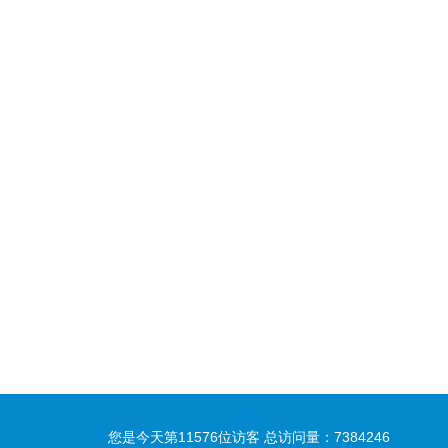
您是今天第
11576
位访客
总访问量：
7384246