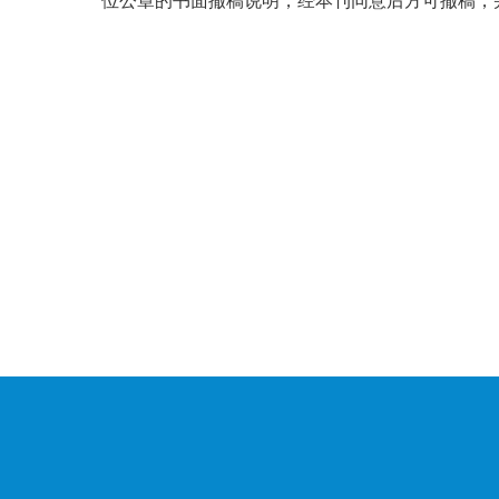
位公章的书面撤稿说明，经本刊同意后方可撤稿，