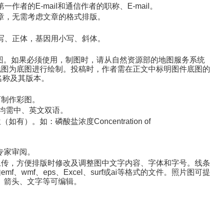
第一作者的
E-mail
和通信作者的职称、
E-mail
。
章，无需考虑文章的格式排版。
写、正体，基因用小写、斜体。
图。如果必须使用，制图时，请从自然资源部的地图服务系统
地图为底图进行绘制。投稿时，作者需在正文中标明图件底图的
名称及其版本。
可制作彩图。
均需中、英文双语。
位（如有）。如：磷酸盐浓度
Concentration of
专家审阅。
上传，
方便排版时修改及调整图中文字内容、字体和字号。
线条
如
emf
、
wmf
、
eps
、
Excel
、
surf
或
ai
等格式的文件。照片图可提
、箭头、文字等可编辑。