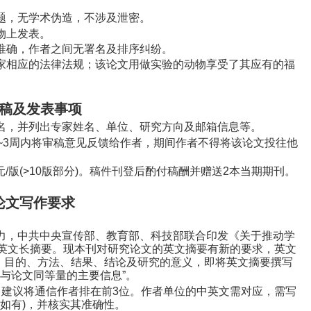
题，无学术伪造，不涉及泄密。
物上发表。
准确，作者之间无署名及排序纠纷。
家相应的法律法规；该论文用做实验的动物享受了其应有的福
稿及发表事项
名，并列出专家姓名、单位、研究方向及邮箱信息等。
~3周
内将审稿意见反馈给作者，期间作者不得将该论文投往他
元
/
版
(>10
版部分
)
。稿件刊登后酌付稿酬并赠送
2
本当期期刊。
论文写作要求
力，中共中央宣传部、教育部、科技部联合印发《关于推动学
英文长摘要。现本刊对研究论文的英文摘要有新的要求，
英文
、目的、方法、结果、结论及研究的意义，即将英文摘要撰写
与论文同等量的主要信息
”
。
，建议将通信作者排在前
3
位。作者单位的中英文需对应，需写
如有
)
，并核实其准确性。