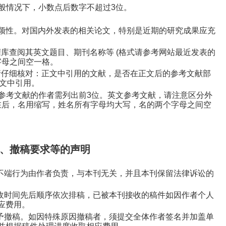
般情况下，小数点后数字不超过
3
位。
颖性。对国内外发表的相关论文，特别是近期的研究成果应充
据库查阅其英文题目、期刊名称等
(
格式请参考网站最近发表的
字母之间空一格。
请仔细核对：正文中引用的文献，是否在正文后的参考文献部
文中引用。
参考文献的作者需列出前
3
位。英文参考文献，请注意区分外
在后，名用缩写，姓名所有字母均大写，名的两个字母之间空
、撤稿要求等的声明
不端行为由作者负责，与本刊无关，并且本刊保留法律诉讼的
收时间先后顺序依次排稿，已被本刊接收的稿件如因作者个人
应费用。
予撤稿。如因特殊原因撤稿者，须提交全体作者签名并加盖单