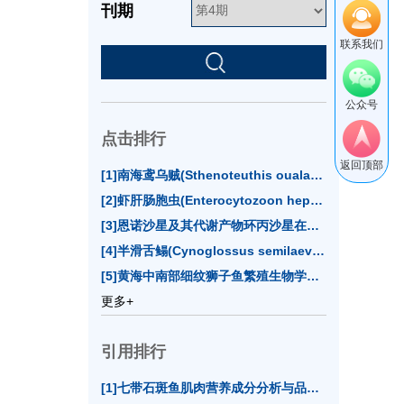
刊期
联系我们
公众号
点击排行
返回顶部
[1]南海鸢乌贼(
Sthenoteuthis oualaniensis
)资源评估
[2]虾肝肠胞虫(
Enterocytozoon hepatopenaei
)实时
[3]恩诺沙星及其代谢产物环丙沙星在牙鲆体内代谢消除规律(15080)
[4]半滑舌鳎(
Cynoglossus semilaevis
)Sox基因家族
[5]黄海中南部细纹狮子鱼繁殖生物学特征的年际变化(14760)
更多+
引用排行
[1]七带石斑鱼肌肉营养成分分析与品质评价(12)