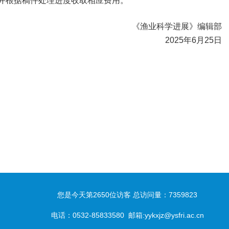
并根据稿件处理进度收取相应费用。
《渔业科学进展》编辑部
2025
年
6
月
25
日
您是今天第
2650
位访客
总访问量：
7359823
电话：
0532-85833580
邮箱:yykxjz@ysfri.ac.cn