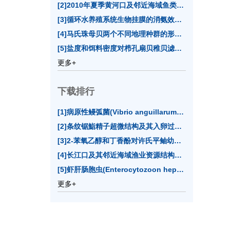
[2]2010年夏季黄河口及邻近海域鱼类群落多样性(10)
[3]循环水养殖系统生物挂膜的消氨效果及影响因素分析(8)
[4]马氏珠母贝两个不同地理种群的形态性状(7)
[5]盐度和饵料密度对栉孔扇贝稚贝滤水率的影响(7)
更多+
下载排行
[1]病原性鳗弧菌(
Vibrio anguillarum
)双重PCR与LA
[2]条纹锯鮨精子超微结构及其入卵过程的电镜观察(12707)
[3]2-苯氧乙醇和丁香酚对许氏平鲉幼鱼麻醉效果的实验研究(12608)
[4]长江口及其邻近海域渔业资源结构的季节变化(11914)
[5]虾肝肠胞虫(
Enterocytozoon hepatopenaei
)实时
更多+