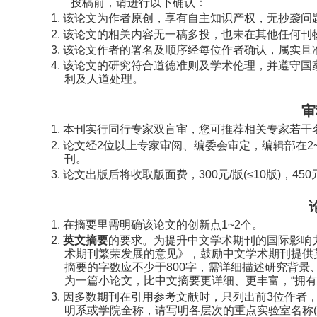
投稿前，请进行以下确认：
1.
该论文为作者原创，享有自主知识产权，无抄袭问
2.
该论文的相关内容无一稿多投，也未在其他任何刊
3.
该论文作者的署名及顺序经每位作者确认，属实且
4.
该论文的研究符合道德准则及学术伦理，并遵守国
利及人道处理。
审
1.
本刊实行同行专家双盲审，您可推荐相关专家若干
2.
论文经
2
位以上专家审阅、编委会审定，编辑部在
2
刊。
3.
论文出版后将收取版面费，
300
元
/
版
(≤10
版
)
，
450
1.
在摘要里需明确该论文的创新点
1~2
个。
2.
英文摘要
的要求。为提升中文学术期刊的国际影响
术期刊繁荣发展的意见》，鼓励中文学术期刊提供
摘要的字数应不少于
800
字
，需详细描述研究背景
为一篇小论文，比中文摘要更详细、更丰富，
“
拥有
3.
因多数期刊在引用参考文献时，只列出前
3
位作者
明系或学院全称，请写明各层次的重点实验室名称
(