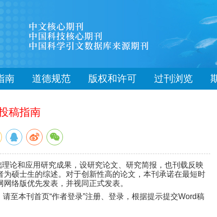
指南
道德规范
版权和许可
过刊浏览
投稿指南
础理论和应用研究成果，
设研究论文、研究简报，
也刊载反映
者为硕士生的综述。对于创新性高的论文，本刊承诺在最短时
网网络版优先发表，并视同正式发表。
。请至本刊首页
“
作者登录
”
注册、登录，根据提示提交
Word
稿