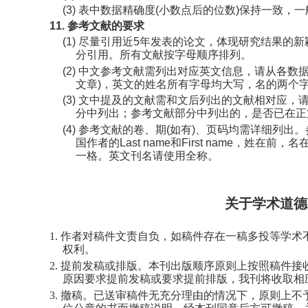
(3)
表中数据精确度
(
小数点后的位数
)
保持一致，一
11.
参考文献的要求
(1)
尽量引用近
5
年发表的论文，体现研究结果的新
分引用。所有文献按字母顺序排列。
(2)
中文参考文献需列出对应英文信息，请从各数
文章
)
，英文的姓名所有字母均大写，名的两个
(3)
文中提及的文献需和文后列出的文献相对应，
分中列出；参考文献部分中列出的，是否已在正
(4)
参考文献的卷、期
(
如有
)
、页码均需详细列出。
国作者的
Last name
和
First name
，姓在前，名
一格。英文刊名请使用全称。
关于学术道德
1.
作者对稿件文责自负，如稿件存在一稿多投等学术
权利。
2.
提前发稿或排版。本刊出版顺序原则上按照稿件接
原因要求提前发稿或要求提前排版，我刊将收取相
3.
撤稿。已送审稿件无充分理由的情况下，原则上不