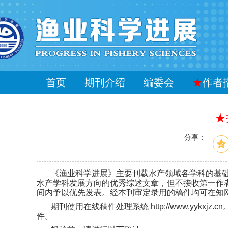
首页
期刊介绍
编委会
★
作者
★
分享：
《
渔业科学进展
》主要刊载水产领域各学科的基
水产学科发展方向的优秀综述文章，但不接收第一作
间内予以优先发表。经本刊审定录用的稿件均可在知
期刊使用在线稿件处理系统
http://www.yykxjz.cn
件。