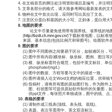
4.
在文稿首页的脚注处注明资助项目及编号，并注明
5.
文章各部分的格式，请大致参考网站最新发表的文
6.
物种在文中首次出现，应同时写出其拉丁文名。
7.
注意区分蛋白和基因的大小写、正斜体，蛋白用大
8.
地图的要求
论文中尽量避免使用带有国界线、省界线的地
(
http://bzdt.ch.mnr.gov.cn/
)
下载标准地图，以标准
来源、基本信息
(
包括比例尺和审图号
)
、绘图软件
9.
图的要求
(1)
图中不同图例之间要易于区分，如较难区分，
(2)
图中所有内容
(
横坐标、纵坐标、图例、图注等
)
(3)
横、纵坐标需符合规范，包括中英文标目、单
phosphate/(mg/L)
(4)
图中的数据、方程等要与文中的描述一致。
(5)
图件请插入论文
Word
文档的相应位置，供审稿
(6)
投稿时，
请将所有图的原始图打包，作为附件
图、柱状图等可提供原始软件制作的矢量图，
供
ppt
文件，每张照片单独成张，图中的线、点
10.
表格的要求
(1)
请制作成三线表
(
顶线、表头线、底线
)
。
(2)
表题、表注等需用中、英文双语标注。