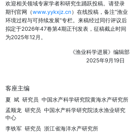
欢迎相关领域专家学者和研究生踊跃投稿。请登录
www.yykxjz.cn
“
期刊官网（
）在线投稿，备注
渔业
”
环境过程与可持续发展
专栏。来稿经过同行评议后
2026
47
4
拟定于
年
卷第
期正刊发表，征稿截止时间
2025
12
为
年
月。
《渔业科学进展》编辑部
2025
9
19
年
月
日
客座主编
夏
斌
研究员 中国水产科学研究院黄海水产研究所
孟顺龙
研究员 中国水产科学研究院淡水渔业研究
中心
李铁军
研究员
浙江省海洋水产研究所