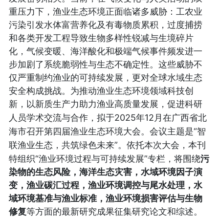
重压力下，渔业生态环境正面临诸多威胁：工农业
污染引发水体富营养化及有毒物质累积，过度捕捞
和各类开发工程导致生物多样性锐减与生境碎片
化，气候变暖、海洋酸化和极端气候事件频发进一
步加剧了系统脆弱性与生态不确定性。这些威胁不
仅严重制约渔业的可持续发展，更对全球水域生态
安全构成挑战。为推动渔业生态环境领域科技创
新，以新质生产力助力渔业高质量发展，促进科研
2025
12
人员学术交流与合作，拟于
年
月在广西省北
“
海市召开第四届渔业生态环境大会。会议主题是
智
”
联渔业生态，共筑绿色未来
。依托本次大会，本刊
“
”
特组织
渔业环境过程与可持续发展
专栏，将围绕
污
染物的生态风险，海洋生态灾害，水域环境因子演
变，渔业碳汇过程，渔业环境调控与尾水处理，水
域环境基准与渔业标准，渔业环境损害评估与生物
修复
等方面的最新研究成果征集研究论文和综述。