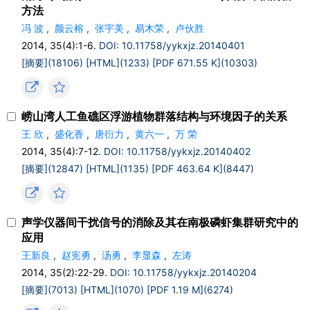
方法
冯 波
,
颜云榕
,
张宇美
,
易木荣
,
卢伙胜
2014, 35(4):1-6.
DOI: 10.11758/yykxjz.20140401
[摘要](18106)
[HTML](1233)
[PDF 671.55 K](10303)
崂山湾人工鱼礁区浮游植物群落结构与环境因子的关系
王 欣
,
盛化香
,
唐衍力
,
黄六一
,
万 荣
2014, 35(4):7-12.
DOI: 10.11758/yykxjz.20140402
[摘要](12847)
[HTML](1135)
[PDF 463.64 K](8447)
声学仪器间干扰信号的消除及其在南极磷虾集群研究中的
应用
王新良
,
赵宪勇
,
汤勇
,
李显森
,
左涛
2014, 35(2):22-29.
DOI: 10.11758/yykxjz.20140204
[摘要](7013)
[HTML](1070)
[PDF 1.19 M](6274)