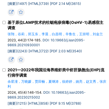
[摘要](1497)
[HTML](739)
[PDF 2.14 M](3615)
基于原位LAMP技术的牡蛎疱疹病毒(OsHV-1)易感宿主
调查
张翔，谷莉，郑玉东，李晨，白昌明，辛鲁生，王崇明，刘金兰
2023, 44(2):174-185.
DOI: 10.19663/j.issn2095-
9869.20210930001
[摘要](2243)
[HTML](722)
[PDF 2.03 M](3540)
2021—2022年我国沿海养殖虾类中虾肝肠胞虫(EHP)流
行病学调查
余星潼，万晓媛，贾田畅，夏继涛，徐婷婷，姚亮，赵文秀，张庆
利
2024, 45(4):146-154.
DOI: 10.19663/j.issn2095-
9869.20230215002
[摘要](1215)
[HTML](858)
[PDF 9.15 M](3788)