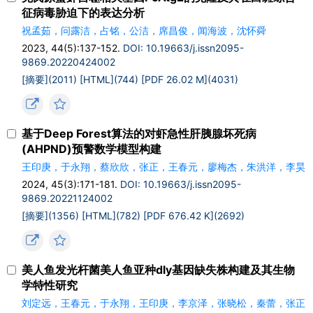
征病毒胁迫下的表达分析
祝孟茹，问露洁，占铭，公洁，席昌俊，闻海波，沈怀舜
2023, 44(5):137-152.
DOI: 10.19663/j.issn2095-
9869.20220424002
[摘要](2011)
[HTML](744)
[PDF 26.02 M](4031)
基于Deep Forest算法的对虾急性肝胰腺坏死病
(AHPND)预警数学模型构建
王印庚，于永翔，蔡欣欣，张正，王春元，廖梅杰，朱洪洋，李昊
2024, 45(3):171-181.
DOI: 10.19663/j.issn2095-
9869.20221124002
[摘要](1356)
[HTML](782)
[PDF 676.42 K](2692)
美人鱼发光杆菌美人鱼亚种dly基因缺失株构建及其生物
学特性研究
刘定远，王春元，于永翔，王印庚，李京泽，张晓松，秦蕾，张正