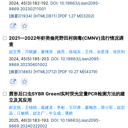
2024, 45(3):182-192.
DOI: 10.19663/j.issn2095-
9869.20230211001
[摘要](1934)
[HTML](811)
[PDF 1.27 M](3202)
2021—2022年虾类偷死野田村病毒(CMNV)流行情况调
查
赵文秀，万晓媛，夏继涛，姚亮，徐瑞东，王伟，余星潼，张庆利
2024, 45(5):195-203.
DOI: 10.19663/j.issn2095-
9869.20230601002
[摘要](1865)
[HTML](712)
[PDF 10.27 M](4379)
唇形后口虫SYBR GreenⅠ实时荧光定量PCR检测方法的建
立及其应用
郝文悦，王锦锦，葛建龙，李彬，王印庚，廖梅杰，荣小军，赵宏
晶，江敏棋，赵文广，牛立成，潘娇
2025, 46(3):183-193.
DOI: 10.19663/j.issn2095-
9869.20240322002