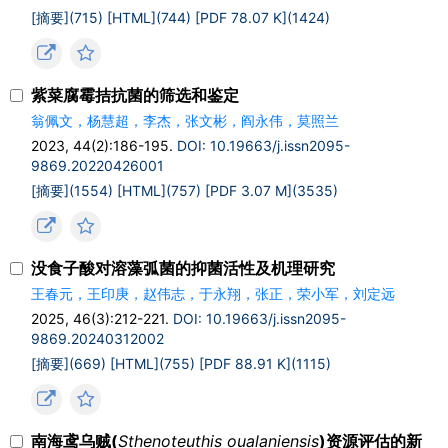
[摘要](715)
[HTML](744)
[PDF 78.07 K](1424)
紫菜腐霉拮抗菌的筛选和鉴定
翁佩文，杨慧超，李杰，张文彬，阎永伟，莫照兰
2023, 44(2):186-195.
DOI: 10.19663/j.issn2095-
9869.20220426001
[摘要](1554)
[HTML](757)
[PDF 3.07 M](3535)
没食子酸对溶藻弧菌的抑菌活性及机理研究
王春元，王印庚，赵伟志，于永翔，张正，荣小军，刘定远
2025, 46(3):212-221.
DOI: 10.19663/j.issn2095-
9869.20240312002
[摘要](669)
[HTML](755)
[PDF 88.91 K](1115)
南海鸢乌贼(
Sthenoteuthis oualaniensis
)资源评估的新