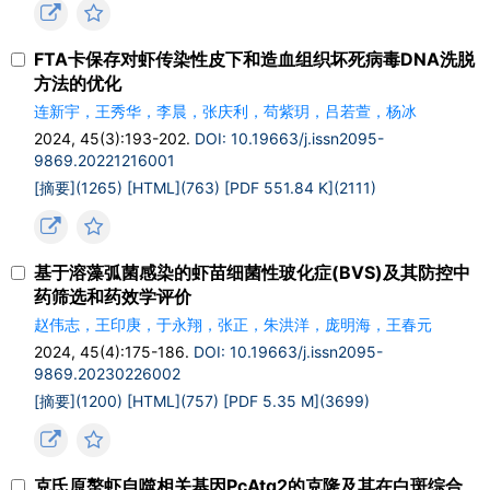
FTA卡保存对虾传染性皮下和造血组织坏死病毒DNA洗脱
方法的优化
连新宇，王秀华，李晨，张庆利，苟紫玥，吕若萱，杨冰
2024, 45(3):193-202.
DOI: 10.19663/j.issn2095-
9869.20221216001
[摘要](1265)
[HTML](763)
[PDF 551.84 K](2111)
基于溶藻弧菌感染的虾苗细菌性玻化症(BVS)及其防控中
药筛选和药效学评价
赵伟志，王印庚，于永翔，张正，朱洪洋，庞明海，王春元
2024, 45(4):175-186.
DOI: 10.19663/j.issn2095-
9869.20230226002
[摘要](1200)
[HTML](757)
[PDF 5.35 M](3699)
克氏原螯虾自噬相关基因PcAtg2的克隆及其在白斑综合