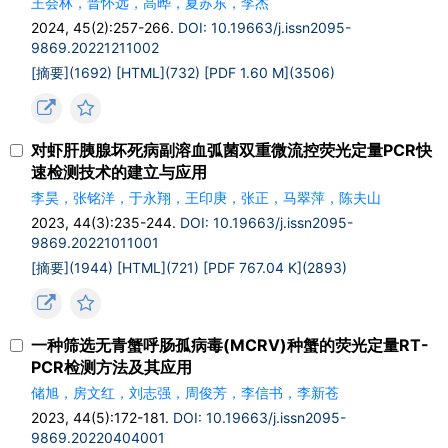
王会林，晋怀远，高晔，夏苏东，李杰
2024, 45(2):257-266.
DOI: 10.19663/j.issn2095-
9869.20221211002
[摘要](1692)
[HTML](732)
[PDF 1.60 M](3506)
对虾肝胰腺坏死病副溶血弧菌双重微流控荧光定量PCR快
速检测技术的建立与应用
李昊，张铭洋，于永翔，王印庚，张正，马翠萍，陈夫山
2023, 44(3):235-244.
DOI: 10.19663/j.issn2095-
9869.20221011001
[摘要](1944)
[HTML](721)
[PDF 767.04 K](2893)
一种筛选无青蟹呼肠孤病毒(MCRV)种蟹的荧光定量RT-
PCR检测方法及其应用
储旭，房文红，刘志强，周俊芳，李信书，李新苍
2023, 44(5):172-181.
DOI: 10.19663/j.issn2095-
9869.20220404001