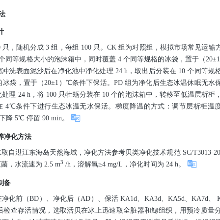
方法
计
00 只，随机分成 3 组，每组 100 只。CK 组为对照组，模拟市场常见
0 个同等规格大小的泡沫箱中，同时覆盖 4 个同等规格的冰袋，置于（20±
冲洗表面泥沙后在净化池中净化处理 24 h，取出后分装在 10 个同等
格的冰袋，置于（20±1）℃条件下保活。PD 组为净化后生态冰温休眠无
处理 24 h，将 100 只牡蛎分装在 10 个的泡沫箱中，转移至低温层
 4℃条件下进行生态冰温无水保活。梯度降温的方式：调节层析柜温度，
降 5℃ 停留 90 min。
暂养净化方法
取自湛江东海岛天然海域，净化方法参考贝类净化技术规范 SC/T3013-200
3
菌，水流速为 2.5 m
/h，溶解氧≥4 mg/L，净化时间为 24 h。
与制备
化前（BD）、净化后（AD）、保活 KA1d、KA3d、KA5d、KA7d、 
开后检查存活情况，选取活贝在冰上迅速取全脏器和鳃组织，用预冷质量分数