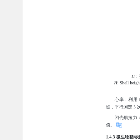
H
：
H
: Shell heigh
心率：利用 L
蛎，平行测定 3 
闭壳肌拉力：
值。
1.4.3 微生物指