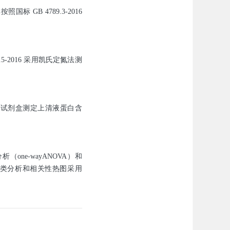
照国标 GB 4789.3-2016
.5-2016 采用凯氏定氮法测
P 试剂盒测定上清液蛋白含
（one-wayANOVA）和
5，聚类分析和相关性热图采用