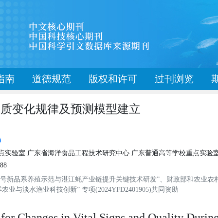
指南
道德规范
版权和许可
过刊浏览
品质变化规律及预测模型建立
实验室 广东省海洋食品工程技术研究中心 广东普通高等学校重点实验室 广东
88
广福一号新品系养殖示范与湛江蚝产业链提升关键技术研发”、财政部和农业
业与淡水渔业科技创新” 专项(2024YFD2401905)共同资助
for Changes in Vital Signs and Quality During