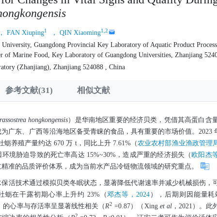
hongkongensis
1
1,2
， FAN Xiuping
， QIN Xiaoming
University, Guangdong Provincial Key Laboratory of Aquatic Product Process
r of Marine Food, Key Laboratory of Guangdong Universities, Zhanjiang 5240
atory (Zhanjiang), Zhanjiang 524088 , China
参考文献(31)
相似文献
rassostrea
hongkongensis
）是华南地区重要的经济贝类，凭借其高蛋白含
为广东、广西等沿海地区备受青睐的食品，具有重要的市场价值。2023 
，牡蛎养殖产量约达 670 万 t，同比上升 7.61%（
农业农村部渔业渔政管理局等
环境胁迫导致的死亡率高达 15%~30%，造成严重的经济损失（
欧阳杰等
立精准的品质评价体系，成为当前水产品冷链物流领域的研究重点。
水保活技术通过模拟贝类冬眠状态，显著降低代谢速率并减少机械损伤，
牡蛎在干露初期心率上升约 23%（
邓杰等，2024
），后期则因能量耗
2
）的心率与存活率呈显著线性相关（
R
=0.87）（Xing
et al
，2021）。此
2