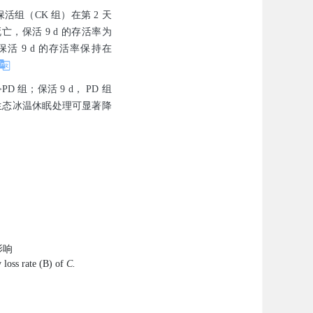
活组（CK 组）在第 2 天
死亡，保活 9 d 的存活率为
活 9 d 的存活率保持在
组；保活 9 d， PD 组
净化、生态冰温休眠处理可显著降
影响
 loss rate (B) of
C.