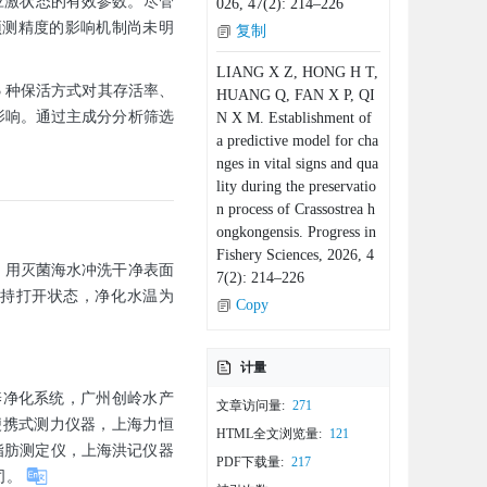
体应激状态的有效参数。尽管
026, 47(2): 214–226
预测精度的影响机制尚未明
复制
LIANG X Z, HONG H T,
 种保活方式对其存活率、
HUANG Q, FAN X P, QI
影响。通过主成分分析筛选
N X M. Establishment of
a predictive model for cha
nges in vital signs and qua
lity during the preservatio
n process of Crassostrea h
ongkongensis. Progress in
Fishery Sciences, 2026, 4
，用灭菌海水冲洗干净表面
7(2): 214–226
菌保持打开状态，净化水温为
Copy
计量
类暂养净化系统，广州创岭水产
文章访问量:
271
便携式测力仪器，上海力恒
HTML全文浏览量:
121
 粗脂肪测定仪，上海洪记仪器
PDF下载量:
217
公司。