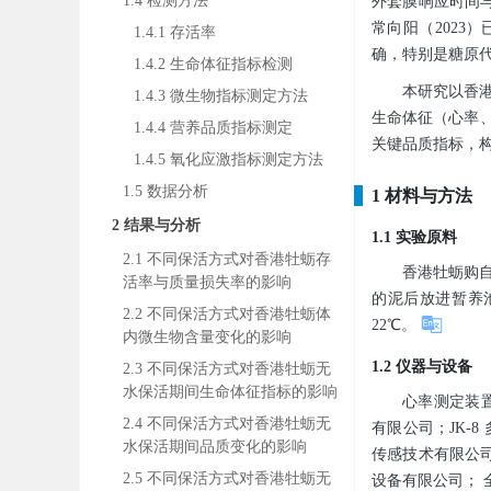
1.4 检测方法
外套膜响应时间
常向阳（202
1.4.1 存活率
确，特别是糖原
1.4.2 生命体征指标检测
本研究以香
1.4.3 微生物指标测定方法
生命体征（心率
1.4.4 营养品质指标测定
关键品质指标，
1.4.5 氧化应激指标测定方法
1.5 数据分析
1 材料与方法
2 结果与分析
1.1 实验原料
2.1 不同保活方式对香港牡蛎存
香港牡蛎购
活率与质量损失率的影响
的泥后放进暂养池
2.2 不同保活方式对香港牡蛎体
22℃。
内微生物含量变化的影响
1.2 仪器与设备
2.3 不同保活方式对香港牡蛎无
水保活期间生命体征指标的影响
心率测定装置：
2.4 不同保活方式对香港牡蛎无
有限公司；JK-
水保活期间品质变化的影响
传感技术有限公司；
2.5 不同保活方式对香港牡蛎无
设备有限公司； 全