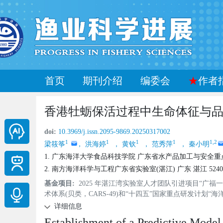
首页
期刊介绍
编委会
★
作者
香港牡蛎保活过程中生命体征与
doi:
10.3969/j.issn.2095-9869.20250317002
1
1
1
1
1,2
梁筱筝
， 洪海婷
， 黄钦
， 范秀萍
， 秦小明
1. 广东海洋大学食品科技学院 广东省水产品加工与安全重点
2. 南方海洋科学与工程广东省实验室(湛江) 广东 湛江 5240
基金项目:
2025 年湛江湾实验室人才团队引进项目“
术体系(贝类，CARS-49)和“十四五”国家重点研发计划“海洋农
详细信息
Establishment of a Predictive Model 