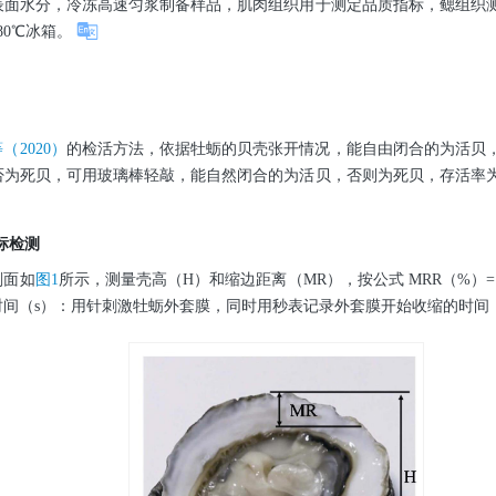
表面水分，冷冻高速匀浆制备样品，肌肉组织用于测定品质指标，鳃组织
80℃冰箱。
（2020）
的检活方法，依据牡蛎的贝壳张开情况，能自由闭合的为活贝
否为死贝，可用玻璃棒轻敲，能自然闭合的为活贝，否则为死贝，存活率
指标检测
剖面如
图1
所示，测量壳高（H）和缩边距离（MR），按公式 MRR（%）=
时间（s）：用针刺激牡蛎外套膜，同时用秒表记录外套膜开始收缩的时间