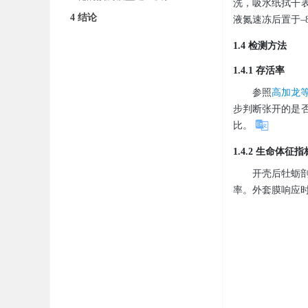
洗，吸水纸拭干
4 结论
液氮速冻后置于–
1.4 检测方法
1.4.1 存活率
参照
高加龙等
步判断张开的是
比。
1.4.2 生命体征
开壳后牡蛎
率。外套膜响应