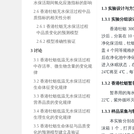
水保活期间氧化应激指标的影响
1.3 实验设计与
2.6 香港牡蛎无水保活过程中品
质指标的相关性分析
1.3.1 实验分组设
2.6.1 香港牡蛎无水保活过程
香港牡蛎 3
中品质变化的预测模型
沙后，分装在 1
2.6.2 模型准确性验证
净化保活组，牡蛎
盖 4 个同等规
3 讨论
后在净化池中净化
3.1 香港牡蛎低温无水保活过程
进入休眠状态，在
中存活率、微生物含量的变化规
24℃将至 4℃，每下
律
3.2 香港牡蛎低温无水保活过程
1.3.2 香港牡蛎
生命体征变化规律
暂养用的海水
3.3 香港牡蛎低温无水保活过程
22℃，紫外循环灭
营养品质的变化规律
3.4 香港牡蛎低温无水保活过程
1.3.3 样品采集
生理生化的变化规律
本实验分别在净
3.5 香港牡蛎生命体征与品质变
沫箱 1 个，打
化的预测模型建立及验证