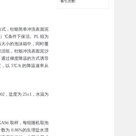
被引次数:
运输方式，牡蛎简单冲洗表面泥
1）℃条件下保活。PL 组为
规格大小的泡沫箱中，同时覆
水保活组，牡蛎冲洗表面泥沙
析柜，通过梯度降温的方式诱导
以 5℃/h 的降温速率从
2，盐度为 25±1，水温为
KA9d 取样，每组随机取泡
为 0.86%的生理盐水漂