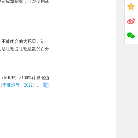
测定应激指标，立即使用或
，不能闭合的为死贝。进一
为活牡蛎占牡蛎总数的百分
（MR/
H
）×100%计算缩边
（
李亚烜等，2022
）。