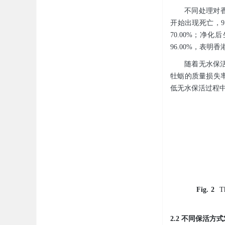
不同处理对
开始出现死亡，9 
70.00%；净
96.00%，表
随着无水保活时
牡蛎的质量损失率为
低无水保活过程
Fig.
2
T
2.2 不同保活