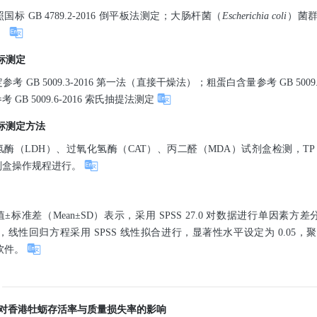
标 GB 4789.2-2016 倒平板法测定；大肠杆菌（
Escherichia coli
）菌群按
定。
指标测定
考 GB 5009.3-2016 第一法（直接干燥法）；粗蛋白含量参考 GB 5009
GB 5009.6-2016 索氏抽提法测定
指标测定方法
酶（LDH）、过氧化氢酶（CAT）、丙二醛（MDA）试剂盒检测，T
剂盒操作规程进行。
标准差（Mean±SD）表示，采用 SPSS 27.0 对数据进行单因素方差分析
重比较，线性回归方程采用 SPSS 线性拟合进行，显著性水平设定为 0.0
绘图软件。
方式对香港牡蛎存活率与质量损失率的影响