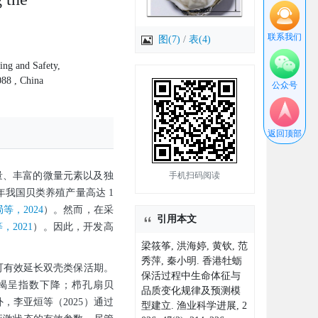
联系我们
图(7)
/
表(4)
ing and Safety,
88 , China
公众号
返回顶部
量、丰富的微量元素以及独
手机扫码阅读
年我国贝类养殖产量高达 1
，2024
）。然而，在采
引用本文
，2021
）。因此，开发高
梁筱筝, 洪海婷, 黄钦, 范
秀萍, 秦小明. 香港牡蛎
可有效延长双壳类保活期。
保活过程中生命体征与
竭呈指数下降；栉孔扇贝
品质变化规律及预测模
外，李亚烜等（2025）通过
型建立. 渔业科学进展, 2