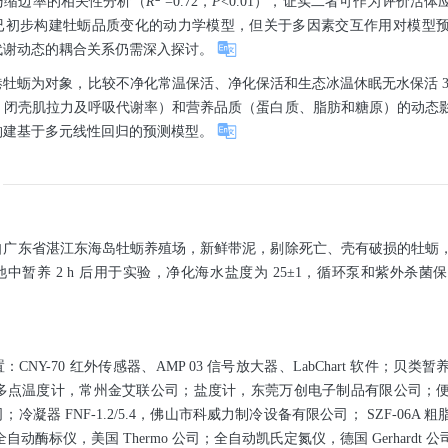
与缩边率的相关性分析（
R
=0.72，
P
<0.01），证实二者可作为评价活
3）已初步构建牡蛎品质变化的动力学模型，但关于多因素交互作用对模型
代谢动态的耦合关系仍需深入探讨。
港牡蛎为对象，比较不净化常温保活、净化保活和生态冰温休眠无水保活 3
、闭壳肌拉力及呼吸代谢率）和营养品质（蛋白质、脂肪和糖原）的动态
构建基于多元线性回归的预测模型。
自广东省湛江东海岛牡蛎养殖场，新鲜带泥，剔除死亡、壳有破损的牡蛎
中暂养 2 h 后用于实验，净化海水盐度为 25±1，循环泵和紫外杀
CNY-70 红外传感器、AMP 03 信号放大器、LabChart 软件；贝
8 多点温度计，常州金艾联公司；盐度计，东莞万创电子制品有限公司；
冷凝器 FNF-1.2/5.4，佛山市科威力制冷设备有限公司； SZF-06A
自动酶标仪，美国 Thermo 公司；全自动凯氏定氮仪，德国 Gerhardt 