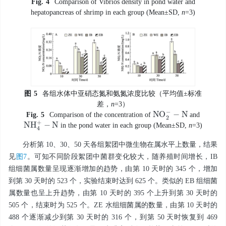
Fig.
4
Comparison of Vibrios density in pond water and
hepatopancreas of shrimp in each group (Mean±SD,
n
=3)
图
5
各组水体中亚硝态氮和氨氮浓度比较（平均值±标准
差，
n
=3）
N
O
2
-
-
N
Fig.
5
Comparison of the concentration of
and
N
H
4
+
-
N
in the pond water in each group (Mean±SD,
n
=3)
分析第 10、30、50 天各组絮团中微生物在属水平上数量，结果
见
图7
。可知不同阶段絮团中菌群变化较大，随养殖时间增长，IB
组细菌属数量呈现逐渐增加的趋势，由第 10 天时的 345 个，增加
到第 30 天时的 523 个，实验结束时达到 625 个。类似的 EB 组细菌
属数量也呈上升趋势，由第 10 天时的 395 个上升到第 30 天时的
505 个，结束时为 525 个。ZE 水组细菌属的数量，由第 10 天时的
488 个逐渐减少到第 30 天时的 316 个，到第 50 天时恢复到 469