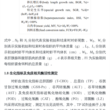
式中，
N
和
N
分别代表实验初始和结束时对虾尾数，
W
、
W
分
0
t
0
t
别表示实验初始和结束时各组虾的平均体质量（g），
L
、
L
分别表
0
t
示初始时虾平均体长和结束时虾平均体长（cm），
W
、
M
分别代
h
h
表肝胰腺和腹部肌肉的质量（g），d 表示养殖天数，FI 为实验期间
每组虾摄食饵料的总质量（g）。
1.8 生化指标及免疫相关酶活性测定
对虾血清生化指标总胆固醇（T-CHO）、总蛋白（TP）、谷胱
甘肽过氧化物酶（GSH-Px）、谷丙转氨酶（ALT）、谷草转氨酶
（AST）及免疫相关指标超氧化物歧化酶（SOD）、过氧化物酶
（POD）、过氧化氢酶（CAT）、酚氧化酶（PO）、溶菌酶（LZ）
均采用试剂盒测定，测定方法见说明书。其中，TP 试剂盒购于上海