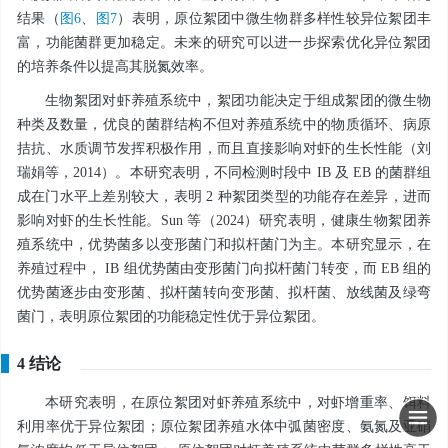
结果（
图6
、
图7
）表明，原位絮团中微生物群多样性较异位絮团丰
富，功能菌群更加稳定。未来的研究可以进一步探索优化异位絮团
的培养条件以提高其脱氮效率。
生物絮团对虾养殖系统中，絮团功能决定于组成絮团的微生物
种类及数量，优良的菌群结构不但对养殖系统中的物质循环、病原
拮抗、水质调节发挥积极作用，而且直接影响对虾的生长性能（刘
瑞娟等，2014）。本研究表明，不同检测时段中 IB 及 EB 的菌群组
成在门水平上差别较大，表明 2 种絮团类型的功能存在差异，进而
影响对虾的生长性能。Sun 等（2024）研究表明，健康生物絮团养
殖系统中，优势菌多以变形菌门和拟杆菌门为主。本研究显示，在
养殖过程中， IB 组优势菌由变形菌门向拟杆菌门转变，而 EB 组的
优势菌逐步由变形菌、拟杆菌转向变形菌、拟杆菌、放线菌及绿弯
菌门，表明原位絮团的功能稳定性优于异位絮团。
4 结论
本研究表明，在原位絮团对虾养殖系统中，对虾增重率、饵料
利用率优于异位絮团；原位絮团养殖水体中弧菌密度、氨氮及亚硝