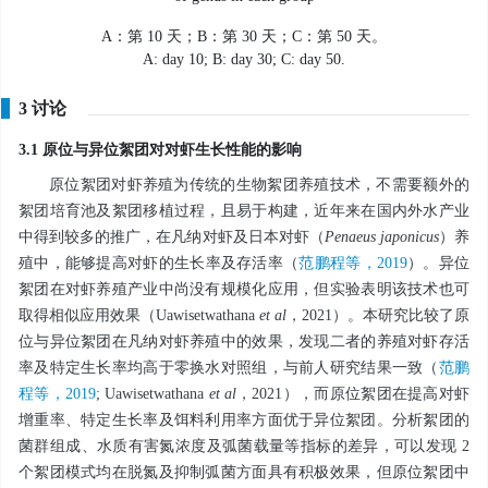
A：第 10 天；B：第 30 天；C：第 50 天。
A: day 10; B: day 30; C: day 50.
3 讨论
3.1 原位与异位絮团对对虾生长性能的影响
原位絮团对虾养殖为传统的生物絮团养殖技术，不需要额外的
絮团培育池及絮团移植过程，且易于构建，近年来在国内外水产业
中得到较多的推广，在凡纳对虾及日本对虾（
Penaeus japonicus
）养
殖中，能够提高对虾的生长率及存活率（
范鹏程等，2019
）。异位
絮团在对虾养殖产业中尚没有规模化应用，但实验表明该技术也可
取得相似应用效果（Uawisetwathana
et al
，2021）。本研究比较了原
位与异位絮团在凡纳对虾养殖中的效果，发现二者的养殖对虾存活
率及特定生长率均高于零换水对照组，与前人研究结果一致（
范鹏
程等，2019
; Uawisetwathana
et al
，2021），而原位絮团在提高对虾
增重率、特定生长率及饵料利用率方面优于异位絮团。分析絮团的
菌群组成、水质有害氮浓度及弧菌载量等指标的差异，可以发现 2
个絮团模式均在脱氮及抑制弧菌方面具有积极效果，但原位絮团中