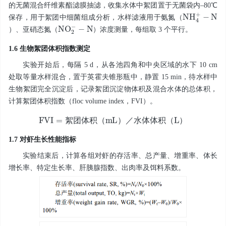
的无菌混合纤维素酯滤膜抽滤，收集水体中絮团置于无菌袋内–80℃
N
N
H
4
+
-
保存，用于絮团中细菌组成分析，水样滤液用于氨氮（
-
N
N
O
2
-
）、亚硝态氮（
）浓度测量，每组取 3 个平行。
1.6 生物絮团体积指数测定
实验开始后，每隔 5 d，从各池四角和中央区域的水下 10 cm
处取等量水样混合，置于英霍夫锥形瓶中，静置 15 min，待水样中
生物絮团完全沉淀后，记录絮团沉淀物体积及混合水体的总体积，
计算絮团体积指数（floc volume index，FVI）。
F
V
I
=
絮团体积
（
m
L
）
／水体体积
（
L
）
絮
团
体
积
（
）
／
水
体
体
积
（
）
1.7 对虾生长性能指标
实验结束后，计算各组对虾的存活率、总产量、增重率、体长
增长率、特定生长率、肝胰腺指数、出肉率及饵料系数。