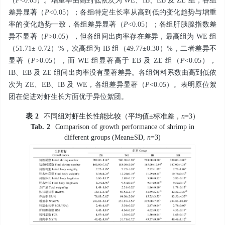
（
P
<0.05）。增重率由高到低依次为 WE、IB、EB 及 ZE 组，各组
差异显著（
P
<0.05）；各组特定生长率从高到低的变化趋势与增重
率的变化趋势一致，各组差异显著（
P
<0.05）；各组肝胰腺指数差
异不显著（
P
>0.05），但各组间出肉率存在差异，最高组为 WE 组
（51.71± 0.72）%，次高组为 IB 组（49.77±0.30）%，二者差异不
显著（
P
>0.05），而 WE 组显著高于 EB 及 ZE 组（
P
<0.05），
IB、EB 及 ZE 组间出肉率没有显著差异。各组饵料系数由高到低依
次为 ZE、EB、IB 及 WE，各组差异显著（
P
<0.05）。表明原位絮
团在促进对虾生长方面优于异位絮团。
表
2
不同组对虾生长性能比较（平均值±标准差，
n
=3）
Tab.
2
Comparison of growth performance of shrimp in
different groups (Mean±SD,
n
=3)