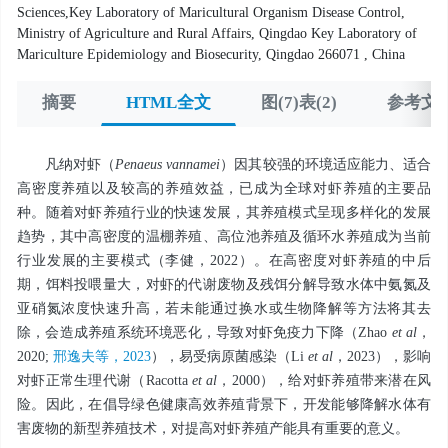
Sciences,Key Laboratory of Maricultural Organism Disease Control,
Ministry of Agriculture and Rural Affairs, Qingdao Key Laboratory of
Mariculture Epidemiology and Biosecurity, Qingdao 266071 , China
摘要
HTML全文
图(7)表(2)
参考文献
凡纳对虾（
Penaeus
vannamei
）因其较强的环境适应能力、适合
高密度养殖以及较高的养殖效益，已成为全球对虾养殖的主要品
种。随着对虾养殖行业的快速发展，其养殖模式呈现多样化的发展
趋势，其中高密度的温棚养殖、高位池养殖及循环水养殖成为当前
行业发展的主要模式（李健，2022）。在高密度对虾养殖的中后
期，饵料投喂量大，对虾的代谢废物及残饵分解导致水体中氨氮及
亚硝氮浓度快速升高，若未能通过换水或生物降解等方法将其去
除，会造成养殖系统环境恶化，导致对虾免疫力下降（Zhao
et al
，
2020;
邢逸夫等，2023
），易受病原菌感染（Li
et al
，2023），影响
对虾正常生理代谢（Racotta
et al
，2000），给对虾养殖带来潜在风
险。因此，在倡导绿色健康高效养殖背景下，开发能够降解水体有
害废物的新型养殖技术，对提高对虾养殖产能具有重要的意义。