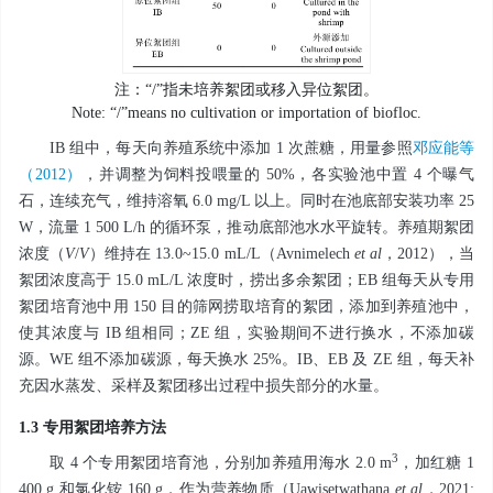
注：“/”指未培养絮团或移入异位絮团。
Note: “/”means no cultivation or importation of biofloc.
IB 组中，每天向养殖系统中添加 1 次蔗糖，用量参照
邓应能等
（2012）
，并调整为饲料投喂量的 50%，各实验池中置 4 个曝气
石，连续充气，维持溶氧 6.0 mg/L 以上。同时在池底部安装功率 25
W，流量 1 500 L/h 的循环泵，推动底部池水水平旋转。养殖期絮团
浓度（
V
/
V
）维持在 13.0~15.0 mL/L（Avnimelech
et al
，2012），当
絮团浓度高于 15.0 mL/L 浓度时，捞出多余絮团；EB 组每天从专用
絮团培育池中用 150 目的筛网捞取培育的絮团，添加到养殖池中，
使其浓度与 IB 组相同；ZE 组，实验期间不进行换水，不添加碳
源。WE 组不添加碳源，每天换水 25%。IB、EB 及 ZE 组，每天补
充因水蒸发、采样及絮团移出过程中损失部分的水量。
1.3 专用絮团培养方法
3
取 4 个专用絮团培育池，分别加养殖用海水 2.0 m
，加红糖 1
400 g 和氯化铵 160 g，作为营养物质（Uawisetwathana
et al
，2021;