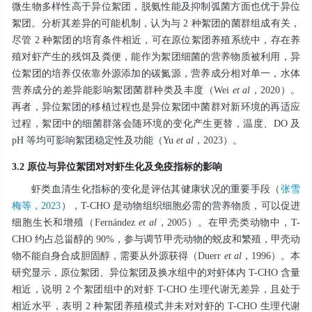
微生物多样性高于异位絮团，脱氨性能及抑制弧菌方面也优于异位
絮团。分析其差异的可能机制，认为与 2 种絮团的菌群组成有关，
尽管 2 种絮团的培育条件相近，可在原位絮团养殖系统中，存在养
殖对虾产生的残饵及粪便，能作为絮团细菌的营养物质被利用，异
位絮团的培养仅依靠外源添加的碳氮源，营养成分相对单一，水体
营养成分的差异能影响絮团菌群种类及丰度（Wei
et al
，2020）。
再者，异位絮团的移植过程也是异位絮团中菌群对新环境的再适应
过程，絮团中的细菌群落会随环境的变化产生更替，温度、DO 及
pH 等均可影响絮团稳定性及功能（Yu
et al
，2023）。
3.2 原位与异位絮团对对虾生化及免疫指标的影响
虾类血清生化指标的变化是评估其健康状况的重要手段（
张雪
梅等，2023
），T-CHO 是动物组织细胞必需的营养物质，可以促进
细胞生长和增殖（Fernández
et al
，2005）。在甲壳类动物中，T-
CHO 约占总甾醇的 90%，参与调节甲壳动物的蜕皮和繁殖，甲壳动
物不能自身合成胆固醇，需要从外源获得（Duerr
et al
，1996）。本
研究显示，原位絮团、异位絮团及换水组中的对虾体内 T-CHO 含量
相近，说明 2 个絮团组中的对虾 T-CHO 生理代谢无差异，且处于
相近水平，表明 2 种絮团养殖模式并未对对虾的 T-CHO 生理代谢