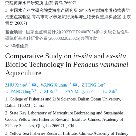
究院黄海水产研究所 山东 青岛 266071
3. 中国水产科学研究院黄海水产研究所 农业农村部海水养殖病害防
治重点实验室 青岛市海水养殖流行病学与生物安保重点实验室 山东
青岛 266071
基金项目:
国家重点研发计划(2023YFD2400705)和中央级公益性科
研院所基本科研业务费(20603022023025)共同资助
详细信息
Comparative Study on
in-situ
and
ex-situ
Biofloc Technology in
Penaeus vannamei
Aquaculture
1,2
2,3
2
ZHU Xinjie
， WANG Xiuhua
， ZHENG Lei
2,3
2
2
2
， YANG Bing
， XI Rui
， PAN Mingchao
， HU Xili
1. College of Fisheries and Life Sciences, Dalian Ocean University,
Dalian 116023 , China
2. State Key Laboratory of Mariculture Biobreeding and Sustainable
Goods, Yellow Sea Fisheries Research Institute, Chinese Academy of
Fishery Sciences, Qingdao 266071 , China
3. Yellow Sea Fisheries Research Institute, Chinese Academy of Fishery