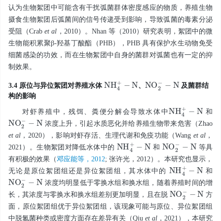
认为生物絮团中可能含有干扰弧菌群体密度感应的物质，养殖生物
摄食生物絮团后弧菌间的信号传递受到影响，导致弧菌的毒素分泌
受阻（Crab
et al
，2010）。Nhan 等（2010）研究表明，絮团中的微
生物能积累聚β-羟基丁酸酯（PHB），PHB 具有保护水生动物免受
细菌感染的功效，而在生物絮团中自身的菌群对弧菌也有一定的抑
制效果。
N
H
4
+
-
N
N
O
2
-
-
N
3.4 原位与异位絮团对养殖水体
、
及菌群结
构的影响
N
N
H
4
+
-
对虾养殖中，残饵、粪便分解会导致水体中
和
-
N
N
O
2
-
浓度上升，引起水质恶化并给养殖生物带来危害（Zhao
et al
，2020），影响对虾存活、生理代谢和免疫功能（Wang
et al
，
N
N
H
4
+
-
-
N
N
O
2
-
2021）。生物絮团对降低水体中的
和
等具
有积极的效果（
邓应能等，2012
; 张许光，2012）。本研究也显示，
N
N
H
4
+
-
无论是原位絮团组还是异位絮团组，其水体中的
和
-
N
N
O
2
-
浓度均明显低于零换水组和换水组，随着养殖时间的增
-
N
N
O
2
-
长，其浓度与零换水和换水组差别更加明显，且在脱
方
面，原位絮团组优于异位絮团组，该现象可能与原位、异位絮团组
中脱氮菌种类或密度方面存在差异有关（Qiu
et al
，2021），本研究