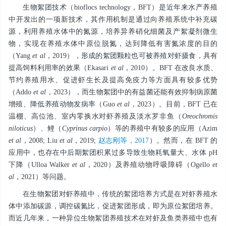
生物絮团技术（bioflocs technology，BFT）是近年来水产养殖
中开发出的一项新技术，其作用机制是通过向养殖系统中补充碳
源，利用养殖水体中的氮源，培养异养硝化细菌及产絮凝剂微生
物，实现在养殖水体中原位脱氮，达到降低有害氮浓度的目的
（Yang
et al
，2019），形成的絮团颗粒也可被养殖对虾摄食，具有
提高饲料利用率的效果（Ekasari
et al
，2010）。BFT 在改良水质、
节约养殖用水、促进虾生长及提高免疫力等方面具有较多优势
（Addo
et al
，2023），而生物絮团中的有益菌还能有效抑制病原菌
增殖、降低养殖动物发病率（Guo
et al
，2023）。目前，BFT 已在
温棚、高位池、室内零换水对虾养殖及淡水罗非鱼（
Oreochromis
niloticus
）、鲤（
Cyprinus carpio
）等的养殖中有较多的应用（Azim
et al
，2008; Liu
et al
，2019;
赵志刚等，2017
）。然而，在 BFT 的
应用中，也存在中后期絮团积累过多导致生物耗氧量大、水体 pH
下降（Ulloa Walker
et al
，2020）及养殖动物呼吸障碍（Ogello
et
al
，2021）等问题。
在生物絮团对虾养殖中，传统的絮团培养方式是在对虾养殖水
体中添加碳源，调控碳氮比，促进絮团形成，即为原位絮团培养。
而近几年来，一种异位生物絮团养殖技术在对虾及鱼类养殖中也有