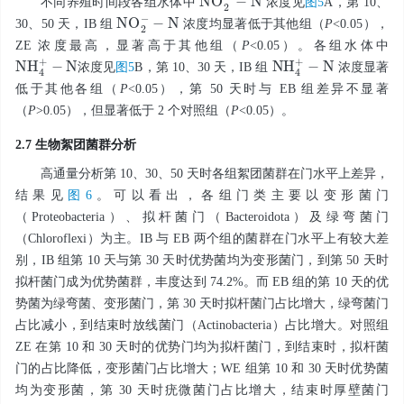
不同养殖时间段各组水体中
浓度见
图5
A，第 10、
-
N
N
O
2
-
30、50 天，IB 组
浓度均显著低于其他组（
P
<0.05），
ZE 浓度最高，显著高于其他组（
P
<0.05）。各组水体中
N
N
H
4
+
-
N
N
H
4
+
-
浓度见
图5
B，第 10、30 天，IB 组
浓度显著
低于其他各组（
P
<0.05），第 50 天时与 EB 组差异不显著
（
P
>0.05），但显著低于 2 个对照组（
P
<0.05）。
2.7 生物絮团菌群分析
高通量分析第 10、30、50 天时各组絮团菌群在门水平上差异，
结果见
图6
。可以看出，各组门类主要以变形菌门
（Proteobacteria）、拟杆菌门（Bacteroidota）及绿弯菌门
（Chloroflexi）为主。IB 与 EB 两个组的菌群在门水平上有较大差
别，IB 组第 10 天与第 30 天时优势菌均为变形菌门，到第 50 天时
拟杆菌门成为优势菌群，丰度达到 74.2%。而 EB 组的第 10 天的优
势菌为绿弯菌、变形菌门，第 30 天时拟杆菌门占比增大，绿弯菌门
占比减小，到结束时放线菌门（Actinobacteria）占比增大。对照组
ZE 在第 10 和 30 天时的优势门均为拟杆菌门，到结束时，拟杆菌
门的占比降低，变形菌门占比增大；WE 组第 10 和 30 天时优势菌
均为变形菌，第 30 天时疣微菌门占比增大，结束时厚壁菌门