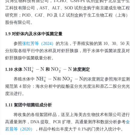
贝博生物科技有限公司，T-CHO、GSH-Px 试剂盒购于北京盒子生
工科技有限公司，AST、ALT、SOD 试剂盒购于南京建成生物工程
研究所；POD、CAT、PO 及 LZ 试剂盒购于生工生物工程（上海）
股份有限公司。
1.9 对虾体内及水体中弧菌定量
参照
张红芳等（2024）
的方法，于养殖实验的第 10、30、50 天
分别取各组平行中的水样及对虾肝胰腺，用于水体中弧菌浓度及对
虾肝胰腺中弧菌载量分析。
N
H
4
+
-
N
N
O
2
-
-
N
1.10 水体
和
浓度测定
N
N
H
4
+
-
-
N
N
O
2
-
养殖水体中
和
的浓度测定参照海洋监测
规范第 4 部分：海水分析中的靛酚蓝分光光度法和萘乙二胺分光光
度法进行。
1.11 絮团中细菌组成分析
将收集的各组絮团样品，送至上海美吉生物技术有限公司进行
高通量测序，DNA 提取、PCR 扩增、高通量测序和数据分析参考
金
若晨等（2020）
，样品中检出丰度大于 0.1%的门类计入统计中。