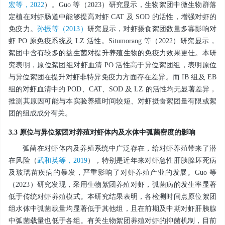
宏等，2022
）。Guo 等（2023）研究显示，生物絮团中微生物群落
定植在对虾肠道中能够提高对虾 CAT 及 SOD 的活性，增强对虾的
免疫力。
孙振等（2013）
研究显示，对虾摄食絮团数量多寡影响对
虾 PO 原免疫系统及 LZ 活性。Situmorang 等（2022）研究显示，
絮团中含有较多的益生菌对提升养殖生物的免疫力效果更佳。本研
究表明，原位絮团组对虾血清 PO 活性高于异位絮团组，表明原位
与异位絮团在提升对虾非特异免疫力方面存在差异。而 IB 组及 EB
组的对虾血清中的 POD、CAT、SOD 及 LZ 的活性均无显著差异，
推测其原因可能与本实验养殖时间较短、对虾摄食絮团量有限或絮
团的组成成分有关。
3.3 原位与异位絮团对养殖对虾体内及水体中弧菌密度的影响
弧菌在对虾体内及养殖系统中广泛存在，给对虾养殖带来了潜
在风险（
武和英等，2019
），特别是近年来对虾急性肝胰腺坏死病
及玻璃苗疾病的暴发，严重影响了对虾养殖产业的发展。Guo 等
（2023）研究发现，采用生物絮团养殖对虾，弧菌病的发生率显著
低于传统对虾养殖模式。本研究结果表明，各检测时间点原位絮团
组水体中弧菌载量均显著低于其他组，且在前期及中期对虾肝胰腺
中弧菌载量也低于各组。有关生物絮团养殖对虾的抑菌机制，目前