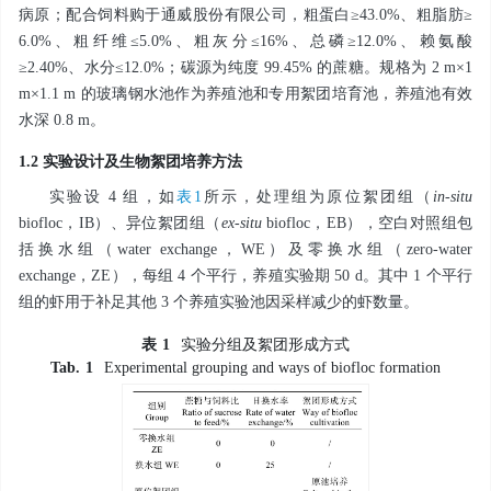
病原；配合饲料购于通威股份有限公司，粗蛋白≥43.0%、粗脂肪≥
6.0%、粗纤维≤5.0%、粗灰分≤16%、总磷≥12.0%、赖氨酸
≥2.40%、水分≤12.0%；碳源为纯度 99.45% 的蔗糖。规格为 2 m×1
m×1.1 m 的玻璃钢水池作为养殖池和专用絮团培育池，养殖池有效
水深 0.8 m。
1.2 实验设计及生物絮团培养方法
实验设 4 组，如
表1
所示，处理组为原位絮团组（
in-situ
biofloc，IB）、异位絮团组（
ex-situ
biofloc，EB），空白对照组包
括换水组（water exchange，WE）及零换水组（zero-water
exchange，ZE），每组 4 个平行，养殖实验期 50 d。其中 1 个平行
组的虾用于补足其他 3 个养殖实验池因采样减少的虾数量。
表
1
实验分组及絮团形成方式
Tab.
1
Experimental grouping and ways of biofloc formation