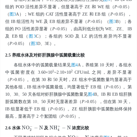
组的 POD 活性差异不显著，但显著高于 ZE 和 WE 组（
P
<0.05）
（
图3
A）；WE 组的 CAT 活性显著高于 ZE 和 EB 组（
P
<0.05），
但 IB 组活性与 WE 及 EB 组差异不显著（
P
>0.05）（
图3
B）；各
组的 PO 活性差异显著（
P
<0.05），由高到低分别为 WE、ZE、 IB
及 EB 组（
图3
C）；各组的 SOD 及 LZ 的活性差异均不显著
（
P
>0.05）（
图3
D、3E）。
2.5 养殖水体及对虾肝胰腺中弧菌载量比较
各组水体中的弧菌载量结果见
图4
A，养殖第 10 天时，各组水
1
2
中弧菌密度在 3.60×10
~2.10×10
CFU/mL 之间，差异不显著
（
P
>0.05）。在第 30 和 50 天时，ZE 组水中弧菌数量均显著高于
其他各组，IB 组水中弧菌最低，均显著低于 EB 组（
P
<0.05）。第
10、30、50 天各组对虾肝胰腺中弧菌数量见
图4
B。IB 和 EB 组肝胰
脏弧菌数在第 10、50 天时无显著差异（
P
>0.05），但在第 30 天，
IB 组显著低于 EB 组（
P
<0.05）。ZE 组肝胰脏中弧菌数始终保持
最高，显著高于 2 个絮团组（
P
<0.05）。
N
O
2
-
-
N
N
H
4
+
-
N
2.6 水体
及
浓度比较
-
N
N
O
2
-