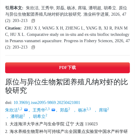
引用本文:
朱欣洁, 王秀华, 郑磊, 杨冰, 席瑞, 潘明超, 胡希立. 原位
与异位生物絮团养殖凡纳对虾的比较研究. 渔业科学进展, 2026, 47
(2): 203–213
Citation:
ZHU X J, WANG X H, ZHENG L, YANG B, XI R, PAN M
C, HU X L. Comparative study on in-situ and ex-situ biofloc technology
in Penaeus vannamei aquaculture. Progress in Fishery Sciences, 2026, 47
(2): 203–213
PDF下载
原位与异位生物絮团养殖凡纳对虾的比
较研究
doi:
10.3969/j.issn2095-9869.20250421001
1,2
2,3
2
2,3
2
朱欣洁
， 王秀华
， 郑磊
， 杨冰
， 席瑞
2
2
， 潘明超
， 胡希立
1. 大连海洋大学水产与生命学院 辽宁 大连 116023
2. 海水养殖生物育种与可持续产出全国重点实验室中国水产科学研