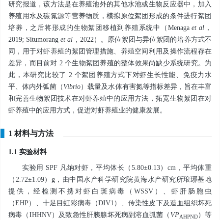
研究报道，该方法是在养殖池外的其他水池或生物反应器中，加入
养殖用水及碳氮源等营养物质，模拟原位絮团形成的条件进行絮团
培养，之后将形成的生物絮团移植到养殖系统中（Menaga
et al
，
2019; Situmorang
et al
，2022）。原位絮团与异位絮团的培养方式不
同，用于对虾养殖的絮团管理措施、养殖空间利用及操作流程存在
差异，而目前对 2 个生物絮团养殖的整体效果尚缺少系统研究。为
此，本研究比较了 2 个絮团养殖方式下对虾生长性能、免疫力水
平、体内外弧菌（
Vibrio
）载量及水体有害氮等指标差异，旨在丰富
和完善生物絮团技术在对虾养殖中的应用方法，拓宽生物絮团在对
虾养殖中的应用方式，促进对虾养殖业的健康发展。
1 材料与方法
1.1 实验材料
实验用 SPF 凡纳对虾，平均体长（5.80±0.13）cm，平均体重
（2.72±1.09）g，由中国水产科学研究院黄海水产研究所琅琊基地
提供，经检测不携对虾白斑病毒（WSSV）、虾肝肠胞虫
（EHP）、十足目虹彩病毒（DIV1）、传染性皮下及造血组织坏死
病毒（IHHNV）及致急性肝胰腺坏死病副溶血弧菌（
VP
）等
AHPND