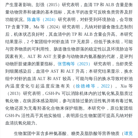
产生显著影响。彭强（2015）研究表明，血清 TP 和 ALB 含量是衡
量动物营养和健康的基本指标，其水平的改变可反映鱼类营养及肝
功能状况。
陈鑫等（2024）
研究表明，对虾受到环境胁迫，会导致
TP 含量下降。Ma 等（2024）研究表明，凡纳对虾摄食微生态制剂
后，机体状态良好时，其血清中的 TP 和 ALB 含量会升高。本研究
结果显示，2 个絮团组中对虾血清 TP 无差异，但低于换水组，可能
与营养物质的可利用性、肠道微生物群落的稳定性以及环境胁迫等
因素有关。ALT 和 AST 主要参与动物体内氨基酸的代谢，是评判
动物肝脏健康的重要指标。
张雪梅等（2023）
研究表明，当虾类受
到细菌感染后，血清中 AST 和 ALT 升高；本研究结果显示，换水
组中对虾的血清 ALT 和 AST 较高，可能与每日的换水导致对虾池
内温度变化引起温度应激有关（
徐德峰等，2022
）。Xia 等
（2013）研究表明，GSH-Px 可以消除机体内的过氧化氢及脂质过
氧化物，在病原体感染期间，参与清除过量的活性氧并将有毒过氧
化物还原为无毒羟基化合物来保护细胞。本研究中，原位絮团组
GSH-Px 活性高于其他实验组，表明原位生物絮团可提高凡纳对虾
血清抗氧化能力。
生物絮团中富含多种氨基酸、糖类及脂肪酸等营养物质（
谭竟