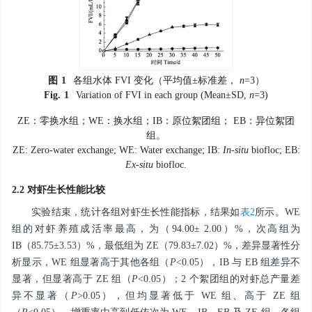
图
1
各组水体 FVI 变化（平均值±标准差，
n
=3）
Fig.
1
Variation of FVI in each group (Mean±SD,
n
=3)
ZE：零换水组；WE：换水组；IB：原位絮团组； EB：异位絮团
组。
ZE: Zero-water exchange; WE: Water exchange; IB:
In-situ
biofloc; EB:
Ex-situ
biofloc.
2.2 对虾生长性能比较
实验结束，统计各组对虾生长性能指标，结果如
表2
所示。WE
组的对虾养殖成活率最高，为（94.00± 2.00）%，次高组为
IB（85.75±3.53）%，最低组为 ZE（79.83±7.02）%，差异显著性分
析显示，WE 组显著高于其他各组（
P
<0.05），IB 与 EB 组差异不
显著，但显著高于 ZE 组（
P
<0.05）；2 个絮团组的对虾总产量差
异不显著（
P
>0.05），但均显著低于 WE 组、高于 ZE 组