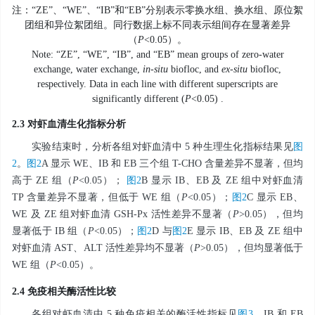
注：“ZE”、“WE”、“IB”和“EB”分别表示零换水组、换水组、原位絮
团组和异位絮团组。同行数据上标不同表示组间存在显著差异
（
P
<0.05）。
Note: “ZE”, “WE”, “IB”, and “EB” mean groups of zero-water
exchange, water exchange,
in-situ
biofloc, and
ex-situ
biofloc,
respectively. Data in each line with different superscripts are
significantly different (
P
<0.05) .
2.3 对虾血清生化指标分析
实验结束时，分析各组对虾血清中 5 种生理生化指标结果见
图
2
。
图2
A 显示 WE、IB 和 EB 三个组 T-CHO 含量差异不显著，但均
高于 ZE 组（
P
<0.05）；
图2
B 显示 IB、EB 及 ZE 组中对虾血清
TP 含量差异不显著，但低于 WE 组（
P
<0.05）；
图2
C 显示 EB、
WE 及 ZE 组对虾血清 GSH-Px 活性差异不显著（
P
>0.05），但均
显著低于 IB 组（
P
<0.05）；
图2
D 与
图2
E 显示 IB、EB 及 ZE 组中
对虾血清 AST、ALT 活性差异均不显著（
P
>0.05），但均显著低于
WE 组（
P
<0.05）。
2.4 免疫相关酶活性比较
各组对虾血清中 5 种免疫相关的酶活性指标见
图3
。IB 和 EB