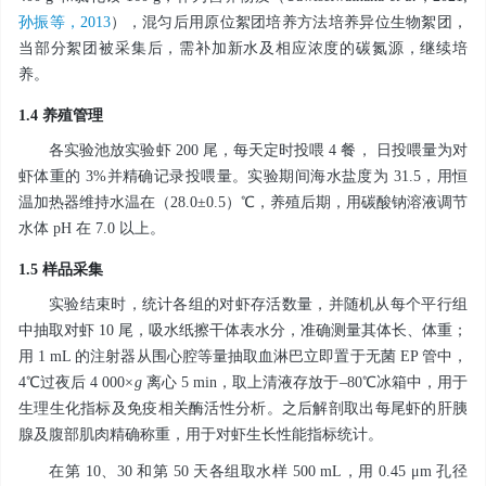
孙振等，2013
），混匀后用原位絮团培养方法培养异位生物絮团，
当部分絮团被采集后，需补加新水及相应浓度的碳氮源，继续培
养。
1.4 养殖管理
各实验池放实验虾 200 尾，每天定时投喂 4 餐， 日投喂量为对
虾体重的 3%并精确记录投喂量。实验期间海水盐度为 31.5，用恒
温加热器维持水温在（28.0±0.5）℃，养殖后期，用碳酸钠溶液调节
水体 pH 在 7.0 以上。
1.5 样品采集
实验结束时，统计各组的对虾存活数量，并随机从每个平行组
中抽取对虾 10 尾，吸水纸擦干体表水分，准确测量其体长、体重；
用 1 mL 的注射器从围心腔等量抽取血淋巴立即置于无菌 EP 管中，
4℃过夜后 4 000×
g
离心 5 min，取上清液存放于‒80℃冰箱中，用于
生理生化指标及免疫相关酶活性分析。之后解剖取出每尾虾的肝胰
腺及腹部肌肉精确称重，用于对虾生长性能指标统计。
在第 10、30 和第 50 天各组取水样 500 mL，用 0.45 μm 孔径