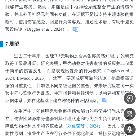
能够产生疼痛。然而，疼痛是由中枢神经系统整合产生的情感体
验，并非外周神经元的固有功能。在证据不足以支持主观体验的推
断时，使用伤害感受、回避行为等客观、描述性术语，有助于避免
预设结论（Diggles
et al
，2024）。
7 展望
过去二十年来，围绕“甲壳动物是否具备疼痛感知能力”的研究
取得了显著进展。研究表明，甲壳动物对伤害刺激的反应并非仅限
于简单的伤害反射，而是表现出复杂的行为模式（Diggles
et al
，
2024; Elwood，2025）。然而，要形成更可靠的结论，仍需提高证
据的可重复性，并加强不同层级证据的整合。未来研究应在同一实
验中同步监测行为反应、生理指标和神经活动，以构建相互印证的
证据体系，并在此基础上建立跨物种的评估框架。
在生产中，即使甲壳动物疼痛感知能力的科学共识尚未完全建
立，伤害性刺激本身也会对其生理状态和行为产生负面影响，进而
降低动物福利水平和养殖效益（
刘俊荣等，2024
）。因此，基于预
防性原则，渔业生产应在可行条件下优化养殖、捕捞及运输等操作