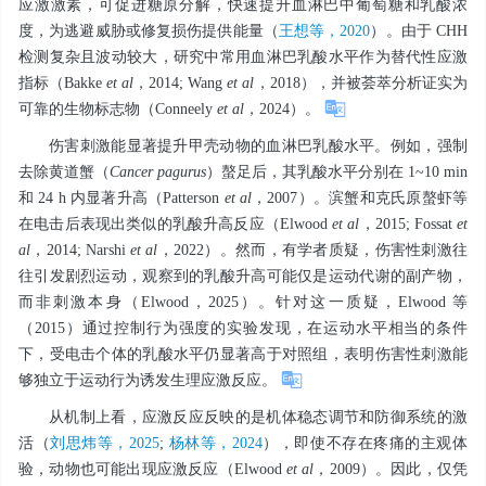
应激激素，可促进糖原分解，快速提升血淋巴中葡萄糖和乳酸浓
度，为逃避威胁或修复损伤提供能量（
王想等，2020
）。由于 CHH
检测复杂且波动较大，研究中常用血淋巴乳酸水平作为替代性应激
指标（Bakke
et al
，2014; Wang
et al
，2018），并被荟萃分析证实为
可靠的生物标志物（Conneely
et al
，2024）。
伤害刺激能显著提升甲壳动物的血淋巴乳酸水平。例如，强制
去除黄道蟹（
Cancer
pagurus
）螯足后，其乳酸水平分别在 1~10 min
和 24 h 内显著升高（Patterson
et al
，2007）。滨蟹和克氏原螯虾等
在电击后表现出类似的乳酸升高反应（Elwood
et al
，2015; Fossat
et
al
，2014; Narshi
et al
，2022）。然而，有学者质疑，伤害性刺激往
往引发剧烈运动，观察到的乳酸升高可能仅是运动代谢的副产物，
而非刺激本身（Elwood，2025）。针对这一质疑，Elwood 等
（2015）通过控制行为强度的实验发现，在运动水平相当的条件
下，受电击个体的乳酸水平仍显著高于对照组，表明伤害性刺激能
够独立于运动行为诱发生理应激反应。
从机制上看，应激反应反映的是机体稳态调节和防御系统的激
活（
刘思炜等，2025
;
杨林等，2024
），即使不存在疼痛的主观体
验，动物也可能出现应激反应（Elwood
et al
，2009）。因此，仅凭