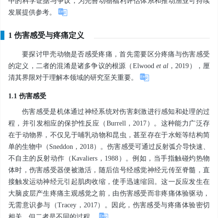
中的科学证据与争议，为完善动物福利评估体系和推动渔业可持续
发展提供参考。
1 伤害感受与疼痛定义
要探讨甲壳动物是否感受疼痛，首先需要区分疼痛与伤害感受
的定义，二者的混淆是诸多争议的根源（Elwood
et al
，2019），厘
清其界限对于理解本领域的研究至关重要。
1.1 伤害感受
伤害感受是机体通过神经系统对伤害刺激进行感知和处理的过
程，并引发相应的保护性反应（Burrell，2017）。这种能力广泛存
在于动物界，不仅见于哺乳动物和昆虫，甚至存在于水蛭等结构简
单的生物中（Sneddon，2018）。伤害感受可通过反射弧介导快速、
不自主的反射动作（Kavaliers，1988）。例如，当手指触碰灼热物
体时，伤害感受器便被激活，随后信号经感觉神经元传至脊髓，直
接触发运动神经元引起肌肉收缩，使手迅速缩回。这一反应发生在
大脑皮层产生疼痛主观感觉之前，由伤害感受而非疼痛体验驱动，
无需意识参与（Tracey，2017）。因此，伤害感受与疼痛体验密切
相关，但二者是不同的过程。