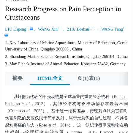
Research Progress on Pain Perception in
Crustaceans
1
2
1,3
1
LIU Dapeng
， WANG Xin
， ZHU Boshan
， WANG Fang
1. Key Laboratory of Marine Aquaculture, Ministry of Education, Ocean
University of China, Qingdao 266003 , China
2. Shandong Marine Science Research Institute, Qingdao 266104 , China
3. Max Planck Institute of Animal Behavior, Konstanz 78462, Germany
摘要
HTML全文
图(1)表(1)
参考文献
以虾蟹为代表的甲壳动物是全球渔业的重要经济物种（Bondad-
Reantaso
et al
，2012），其神经结构与脊椎动物存在显著不同
（Crump
et al
，2022）。基于这一结构差异，传统观点认为它们对
伤害刺激的反应仅限于简单反射，属于无意识的自动过程，不具备
感知疼痛的能力（Rose
et al
，2014）。这一认识使得甲壳动物在动
物福利与伦理研究中被忽视（Diggles，2019; Elwood，2025;