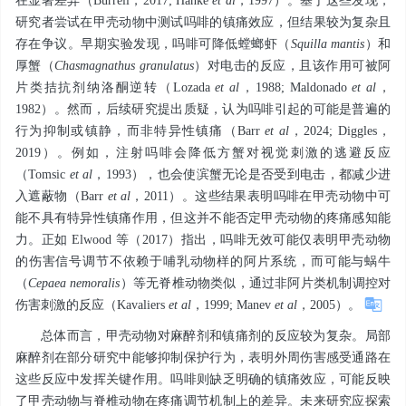
在显著差异（Burrell，2017; Hanke
et al
，1997）。基于这些发现，
研究者尝试在甲壳动物中测试吗啡的镇痛效应，但结果较为复杂且
存在争议。早期实验发现，吗啡可降低螳螂虾（
Squilla mantis
）和
厚蟹（
Chasmagnathus
granulatus
）对电击的反应，且该作用可被阿
片类拮抗剂纳洛酮逆转（Lozada
et al
，1988; Maldonado
et al
，
1982）。然而，后续研究提出质疑，认为吗啡引起的可能是普遍的
行为抑制或镇静，而非特异性镇痛（Barr
et al
，2024; Diggles，
2019）。例如，注射吗啡会降低方蟹对视觉刺激的逃避反应
（Tomsic
et al
，1993），也会使滨蟹无论是否受到电击，都减少进
入遮蔽物（Barr
et al
，2011）。这些结果表明吗啡在甲壳动物中可
能不具有特异性镇痛作用，但这并不能否定甲壳动物的疼痛感知能
力。正如 Elwood 等（2017）指出，吗啡无效可能仅表明甲壳动物
的伤害信号调节不依赖于哺乳动物样的阿片系统，而可能与蜗牛
（
Cepaea
nemoralis
）等无脊椎动物类似，通过非阿片类机制调控对
伤害刺激的反应（Kavaliers
et al
，1999; Manev
et al
，2005）。
总体而言，甲壳动物对麻醉剂和镇痛剂的反应较为复杂。局部
麻醉剂在部分研究中能够抑制保护行为，表明外周伤害感受通路在
这些反应中发挥关键作用。吗啡则缺乏明确的镇痛效应，可能反映
了甲壳动物与脊椎动物在疼痛调节机制上的差异。未来研究应探索