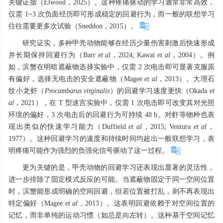
关键证据（Elwood，2025）。这种疼痛驱动的学习通常非常高效，
仅需 1~3 次负面经历即可形成稳定的回避行为，而一般的联想学习
往往需要更多次试验（Sneddon，2015）。
研究证实，多种甲壳动物能够在经历少量伤害刺激后快速形成
并长期保持回避行为（Barr
et al
，2024; Kawai
et al
，2004）。例
如，滨蟹在明暗遮蔽物选择实验中，仅需 2 次电击即可显著克服原
有偏好，选择无电击的安全遮蔽物（Magee
et al
，2013）。大理石
纹小龙虾（
Procambarus
virginalis
）的回避学习速度更快（Okada
et
al
，2021），在 T 型迷宫实验中，仅需 1 次电击即可改变其对光照
环境的偏好，3 次电击后的回避行为可持续 48 h。对虾等物种也表
现出类似的快速学习能力（Duffield
et al
，2015; Ventura
et al
，
1977）。这种回避学习的速度和持续时间均超出一般联想学习，表
明疼痛可能作为强烈的负强化信号驱动了这一过程。
更为关键的是，甲壳动物的回避学习还表现出显著的灵活性，
进一步排除了固定模式反应的可能。当遮蔽物固定于同一空间位置
时，滨蟹能形成明确的空间回避，但若位置被打乱，则不再表现出
特定偏好（Magee
et al
，2013）。这表明回避依赖于对空间位置的
记忆，而非单纯的运动习惯（如总是向左转）。这种基于空间记忆