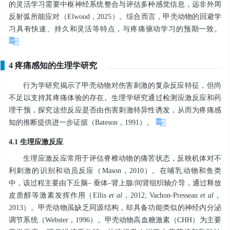
的灵活学习需要中枢神经系统整合与评估多种感觉信息，远非外周
反射弧所能应对（Elwood，2025）。综合而言，甲壳动物的回避学
习具有快速、持久和灵活等特点，与疼痛驱动学习的预期一致。
4 疼痛感知的生理学研究
行为学研究揭示了甲壳动物对伤害刺激的复杂反应特征，但尚
不足以支持其疼痛体验的存在。生理学研究通过检测应激反应和药
理干预，探究这些反应是否由伤害刺激特异性诱发，从而为疼痛感
知的推断提供进一步证据（Bateson，1991）。
4.1 生理应激反应
生理应激反应常用于评估脊椎动物的痛苦状态，反映机体对不
利刺激的识别和动员反应（Mason，2010）。在哺乳动物和鱼类
中，该过程主要由下丘脑– 垂体–肾上腺/间肾组织轴介导，通过释放
皮质醇等激素发挥作用（Ellis
et al
，2012; Vachon-Presseau
et al
，
2013）。甲壳动物虽缺乏同源结构，却具备功能类似的神经内分泌
调节系统（Webster，1996）。甲壳动物高血糖激素（CHH）为主要