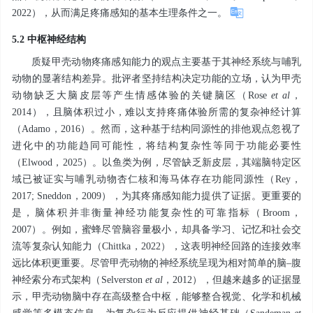
2022），从而满足疼痛感知的基本生理条件之一。
5.2 中枢神经结构
质疑甲壳动物疼痛感知能力的观点主要基于其神经系统与哺乳
动物的显著结构差异。批评者坚持结构决定功能的立场，认为甲壳
动物缺乏大脑皮层等产生情感体验的关键脑区（Rose
et al
，
2014），且脑体积过小，难以支持疼痛体验所需的复杂神经计算
（Adamo，2016）。然而，这种基于结构同源性的排他观点忽视了
进化中的功能趋同可能性，将结构复杂性等同于功能必要性
（Elwood，2025）。以鱼类为例，尽管缺乏新皮层，其端脑特定区
域已被证实与哺乳动物杏仁核和海马体存在功能同源性（Rey，
2017; Sneddon，2009），为其疼痛感知能力提供了证据。更重要的
是，脑体积并非衡量神经功能复杂性的可靠指标（Broom，
2007）。例如，蜜蜂尽管脑容量极小，却具备学习、记忆和社会交
流等复杂认知能力（Chittka，2022），这表明神经回路的连接效率
远比体积更重要。尽管甲壳动物的神经系统呈现为相对简单的脑–腹
神经索分布式架构（Selverston
et al
，2012），但越来越多的证据显
示，甲壳动物脑中存在高级整合中枢，能够整合视觉、化学和机械