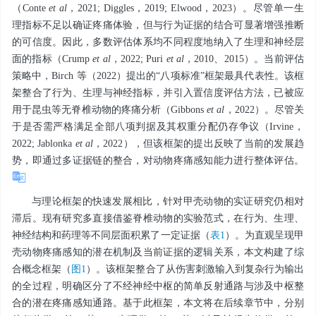
（Conte
et al
，2021; Diggles，2019; Elwood，2023）。尽管单一生
理指标不足以确证疼痛体验，但与行为证据的结合可显著增强推断
的可信度。因此，多数评估体系均不同程度地纳入了生理和神经层
面的指标（Crump
et al
，2022; Puri
et al
，2010、2015）。当前评估
策略中，Birch 等（2022）提出的“八项标准”框架最具代表性。该框
架整合了行为、生理与神经指标，并引入置信度评估方法，已被应
用于昆虫等无脊椎动物的疼痛分析（Gibbons
et al
，2022）。尽管关
于是否需严格满足全部八项判据及其权重分配仍存争议（Irvine，
2022; Jablonka
et al
，2022），但该框架的提出反映了当前的发展趋
势，即通过多证据链的整合，对动物疼痛感知能力进行整体评估。
与理论框架的快速发展相比，针对甲壳动物的实证研究仍相对
滞后。现有研究多直接借鉴脊椎动物的实验范式，在行为、生理、
神经结构和药理等不同层面积累了一定证据（
表1
）。为直观呈现甲
壳动物疼痛感知的潜在机制及当前证据的逻辑关系，本文构建了综
合概念框架（
图1
）。该框架整合了从伤害刺激输入到复杂行为输出
的全过程，明确区分了不经神经中枢的简单反射通路与涉及中枢整
合的潜在疼痛感知通路。基于此框架，本文将在后续章节中，分别