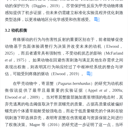
动的保护行为（Diggles，2019）。尽管保护性反应为甲壳动物疼痛
感知提供了初步证据，但未来仍需建立标准化实验流程并优化刺激
类型选择，以更准确地区分化学感受和伤害感受。
3.2 动机权衡
疼痛驱动的行为与伤害性反射的重要区别在于，前者能够促使
动物基于负面体验调整行为决策并改变未来的动机（Elwood，
2025），而后者通常具有强制性，不受动机状态的影响（McFarland
et al
，1975）。如果动物在回避伤害刺激与满足其他生存需求之间
表现出权衡，则表明其行为响应经过了中枢神经系统的整合与评
估，可能受到疼痛的驱动（Elwood，2019）。
在甲壳动物中，寄居蟹（
Pagurus
bernhardus
）的研究为动机权
衡假说提供了最早且最重要的实验证据（Appel
et al
，2009a;
Elwood
et al
，2009）。当对寄居蟹腹部施加逐渐增强的电击时，其
弃壳逃离的电击阈值取决于所居螺壳的质量。占据高质量或被偏好
螺壳的个体通常能耐受较强电击，而处于低质量螺壳的个体则在较
弱刺激下即选择弃壳，表明寄居蟹在伤害规避与资源保留之间进行
了权衡决策。Magee 等（2016）的研究进一步证明了这一点，当环