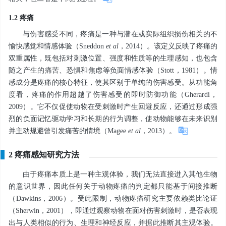
1.2 疼痛
与伤害感受不同，疼痛是一种与潜在或实际组织损伤相关的不
愉快感觉和情感体验（Sneddon
et al
，2014）。该定义反映了疼痛的
双重属性，既包括对刺激位置、强度和性质等的生理感知，也包含
随之产生的痛苦、恐惧和焦虑等负面情感体验（Stott，1981）。情
感成分是疼痛的核心特征，使其区别于单纯的伤害感受。从功能角
度看，疼痛的作用超越了伤害感受的即时防御功能（Gherardi，
2009）。它不仅促使动物在受刺激时产生回避反应，还通过形成强
烈的负面记忆驱动学习和长期的行为调整，使动物能够在未来识别
并主动规避曾引发痛苦的情境（Magee
et al
，2013）。
2 疼痛感知研究方法
由于疼痛本质上是一种主观体验，我们无法直接进入其他生物
的意识世界，因此任何关于动物疼痛的判定都只能基于间接推断
（Dawkins，2006）。受此限制，动物疼痛研究主要依赖类比论证
（Sherwin，2001），即通过观察动物在面对伤害刺激时，是否表现
出与人类相似的行为、生理和神经反应，并据此推断其主观体验。