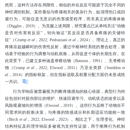
然而，这种方法存在局限性，相似的外在反应可能源于完全不同的
神经调控机制。某些看似与疼痛相关的复杂行为，如清理伤口或回
避行为，可能仅是无意识的伤害感受程序，而非真正的疼痛体验
（Diggles，2019）。为克服上述局限，研究重点已从单纯关注“动物
是否对伤害有反应”，转向验证“其反应是否具备疼痛的关键特
征”（Crump
et al
，2022; Pedrazzani
et al
，2024）。理论上，真正的
疼痛应超越瞬时的伤害性反射，通过中枢神经系统的整合处理，驱
动基于经验的行为调整与动机权衡，从而促进个体的长期生存。在
此背景下，已建立多种涵盖脊椎动物（Bateson，1991）、无脊椎动
物（Crump
et al
，2022; Elwood，2011）乃至全类群（Sneddon
et
al
，2014）的指标框架，但在指标选取及权重分配方面仍未形成统
一共识。
行为学响应被普遍视为判断疼痛感知的核心依据，典型行为特
征包括针对损伤部位的维护、快速回避学习、动机状态的改变以及
风险规避倾向的增强（Elwood，2019）。这些行为反映了动物在不
同需求间的权衡决策，与疼痛的情感成分和长期适应功能相一致
（Birch
et al
，2022; Elwood，2023）。相比之下，生理变化、神经
结构特征及药理学响应多被视为支持性证据，用于阐释行为机制