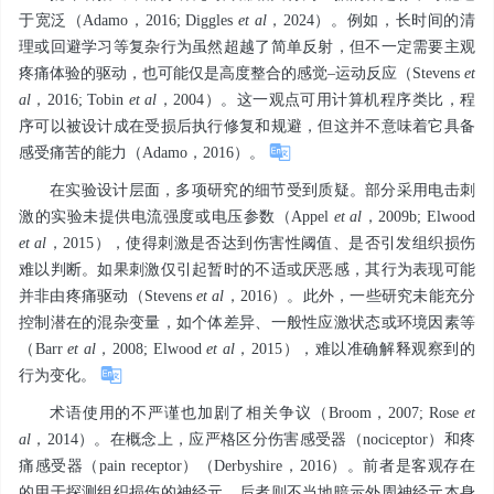
于宽泛（Adamo，2016; Diggles
et al
，2024）。例如，长时间的清
理或回避学习等复杂行为虽然超越了简单反射，但不一定需要主观
疼痛体验的驱动，也可能仅是高度整合的感觉–运动反应（Stevens
et
al
，2016; Tobin
et al
，2004）。这一观点可用计算机程序类比，程
序可以被设计成在受损后执行修复和规避，但这并不意味着它具备
感受痛苦的能力（Adamo，2016）。
在实验设计层面，多项研究的细节受到质疑。部分采用电击刺
激的实验未提供电流强度或电压参数（Appel
et al
，2009b; Elwood
et al
，2015），使得刺激是否达到伤害性阈值、是否引发组织损伤
难以判断。如果刺激仅引起暂时的不适或厌恶感，其行为表现可能
并非由疼痛驱动（Stevens
et al
，2016）。此外，一些研究未能充分
控制潜在的混杂变量，如个体差异、一般性应激状态或环境因素等
（Barr
et al
，2008; Elwood
et al
，2015），难以准确解释观察到的
行为变化。
术语使用的不严谨也加剧了相关争议（Broom，2007; Rose
et
al
，2014）。在概念上，应严格区分伤害感受器（nociceptor）和疼
痛感受器（pain receptor）（Derbyshire，2016）。前者是客观存在
的用于探测组织损伤的神经元，后者则不当地暗示外周神经元本身