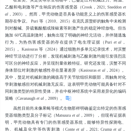
在鱼类、头足类等水生动物中，已鉴定出对机械压力、高温、
乙酸和电刺激等产生响应的伤害感受器（Crook，2021; Sneddon
et
al
，2003）。然而，甲壳动物是否具备功能意义上的伤害感受器长
期存在争议。 Puri 等（2010、2015）在克氏原螯虾的触角中未检测
到对酸碱、异硫氰酸酯或辣椒素等刺激产生的稳定神经放电。但当
施加 60℃高温刺激时，触角出现了明确的神经元活动，并伴随逃逸
行为，为热伤害感受器的存在提供了电生理证据（Puri
et al
，
2015）。Kasiouras 等（2024）通过细胞外多单元记录技术，对滨蟹
神经节活动进行了分析，发现机械刺激与乙酸刺激均能引发强烈且
可区分的神经反应，并呈现剂量依赖特征。研究还发现，滨蟹不同
身体部位对刺激的敏感性存在显著差异（Kasiouras
et al
，2024）。
其中，螯足对机械刺激的阈值高于关节软组织和眼部，而触角对化
学刺激敏感但对机械刺激无反应。这表明甲壳动物可能具备针对不
同刺激类型的特异性受体，并在中枢神经系统中采用差异化的编码
策略（Cavanaugh
et al
，2009）。
虽然目前尚未像果蝇等模式生物那样明确鉴定出特定的伤害感
受器细胞类型及分子标记（Matsuura
et al
，2009），但现有证据表
明，甲壳动物具有专门的伤害感受器系统，能够特异性探测电、
热、机械及化学等伤害刺激（Conte
et al
，2021; Crump
et al
，