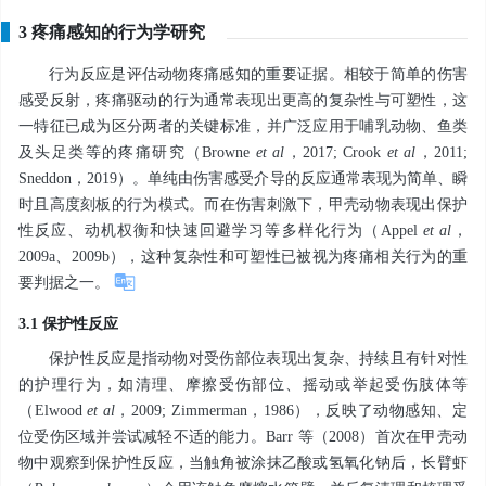
3 疼痛感知的行为学研究
行为反应是评估动物疼痛感知的重要证据。相较于简单的伤害
感受反射，疼痛驱动的行为通常表现出更高的复杂性与可塑性，这
一特征已成为区分两者的关键标准，并广泛应用于哺乳动物、鱼类
及头足类等的疼痛研究（Browne
et al
，2017; Crook
et al
，2011;
Sneddon，2019）。单纯由伤害感受介导的反应通常表现为简单、瞬
时且高度刻板的行为模式。而在伤害刺激下，甲壳动物表现出保护
性反应、动机权衡和快速回避学习等多样化行为（Appel
et al
，
2009a、2009b），这种复杂性和可塑性已被视为疼痛相关行为的重
要判据之一。
3.1 保护性反应
保护性反应是指动物对受伤部位表现出复杂、持续且有针对性
的护理行为，如清理、摩擦受伤部位、摇动或举起受伤肢体等
（Elwood
et al
，2009; Zimmerman，1986），反映了动物感知、定
位受伤区域并尝试减轻不适的能力。Barr 等（2008）首次在甲壳动
物中观察到保护性反应，当触角被涂抹乙酸或氢氧化钠后，长臂虾