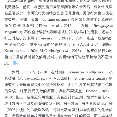
（
Palaemon elegans
）会用该触角摩擦水箱壁，并反复清理和梳理受
刺激部位。然而，在预先施用局部麻醉剂苯佐卡因后，保护性反应
会显著减少，表明该行为由特定伤害信号驱动。类似行为也出现在
蟹类中。例如，滨蟹（
Carcinus
maenas
）会用螯足摩擦受到乙酸刺
激的口器或眼部（Elwood
et al
，2017）。方蟹（
Hemigrapsus
sanguineus
）不仅会持续摇动和摩擦被注射福尔马林的附肢，还会在
行走时减少其使用（Dyuizen
et al
，2012）。此外，电击、机械损伤
等刺激也会引发甲壳动物的保护性反应（Appel
et al
，2009b;
Kasiouras
et al
，2024; McCambridge
et al
，2016）。这些保护行为均
超出了局部反射弧的解释范畴，表明动物可能处于持续的不适状
态。
然而， Puri 等（2010）在对白虾（
Litopenaeus
setiferus
）、小
长臂虾（
Palaemonetes
sp.）和克氏原螯虾（
Procambarus clarkii
）的
研究中，未能重现类似的保护性反应，由此引发了对其结果可信度
的争议。对于复现失败的原因，存在不同观点。Elwood（2025、
2019）指出，结果差异可能源于实验设计的差别，如样本量较小、
统计方法不当以及刺激物类型不同。另一方面，有学者质疑 Barr 等
（2008）使用的乙酸刺激物，可能被动物识别为食物相关的化学信
号，所导致的触角梳理可能是对潜在食物气味的探索，而非疼痛驱