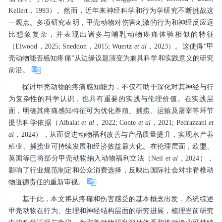
Kellert，1993）。然而，近年来神经科学和行为学研究不断挑战这
一观点。多项研究表明，甲壳动物对伤害刺激的行为和神经反应远
比想象复杂，并表现出诸多与哺乳动物疼痛体验相似的特征
（Elwood，2025; Sneddon，2015; Wuertz
et al
，2023）。这使得“甲
壳动物能否感知疼痛”从边缘议题演变为兼具科学和实践意义的研究
前沿。
探讨甲壳动物的疼痛感知能力，不仅有助于深化对其神经与行
为复杂性的科学认识，也具有重要的实践与伦理价值。在实践层
面，明确其疼痛感知特征可为优化养殖、捕捞、运输及屠宰等环节
提供科学依据（Albalat
et al
，2022; Conte
et al
，2021; Pedrazzani
et
al
，2024），从而促进动物福利改善与产品质量提升，实现水产养
殖业、捕捞业可持续发展和经济效益最大化。在伦理层面，欧盟、
英国等已将部分甲壳动物纳入动物福利立法（Neil
et al
，2024），
影响了行业规范制定和公众消费选择，反映出国际社会对非脊椎动
物道德责任的重新审视。
基于此，本文将从疼痛和伤害感受的基本概念出发，系统综述
甲壳动物在行为、生理和神经结构层面的研究进展，梳理当前研究