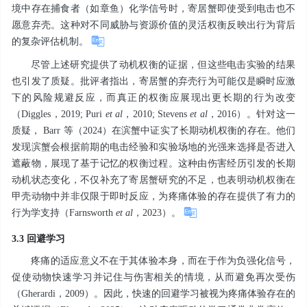
境中存在捕食者（如章鱼）化学信号时，寄居蟹即使受到电击也不
愿意弃壳。这种对不同威胁与资源价值的灵活权衡反映出行为背后
的复杂评估机制。
尽管上述研究提供了动机权衡的证据，但这些电击实验的结果
也引发了质疑。批评者指出，寄居蟹的弃壳行为可能仅是瞬时应激
下的风险规避反应，而真正的权衡应展现出更长期的行为改变
（Diggles，2019; Puri
et al
，2010; Stevens
et al
，2016）。针对这一
质疑， Barr 等（2024）在滨蟹中证实了长期动机权衡的存在。他们
发现滨蟹会根据前期的电击经验和实验场地的光强来选择是否进入
遮蔽物，展现了基于记忆的权衡过程。这种由伤害经历引发的长期
动机状态变化，不仅补充了寄居蟹研究的不足，也表明动机权衡在
甲壳动物中并非仅限于即时反应，为疼痛体验的存在提供了有力的
行为学支持（Farnsworth
et al
，2023）。
3.3 回避学习
疼痛的适应意义不在于其体验本身，而在于作为负强化信号，
促使动物快速学习并记住与伤害相关的情境，从而避免再次受伤
（Gherardi，2009）。因此，快速的回避学习被视为疼痛体验存在的