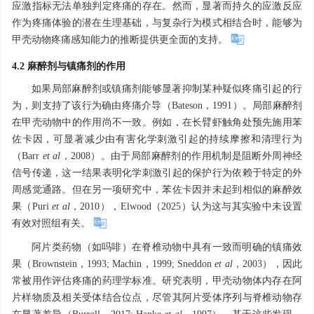
应激指标无法单独判定疼痛的存在。然而，显著而持久的应激反应
作为疼痛体验的潜在生理基础，与复杂行为模式相结合时，能够为
甲壳动物疼痛感知能力的推断提供更全面的支持。
4.2 麻醉剂与镇痛剂的作用
如果局部麻醉剂或镇痛剂能够显著抑制某种疑似疼痛引起的行
为，则支持了该行为确由疼痛介导（Bateson，1991）。局部麻醉剂
在甲壳动物中的作用尚不一致。例如，在长臂虾触角处预先施用苯
佐卡因，可显著减少由有害化学刺激引起的持续摩擦和清理行为
（Barr
et al
，2008）。由于局部麻醉剂的作用机制是阻断外周神经
信号传递，这一结果表明化学刺激引起的保护行为依赖于特定的外
周感觉通路。但在另一项研究中，苯佐卡因并未起到相似的麻醉效
果（Puri
et al
，2010），Elwood（2025）认为这与其实验中未设置
有效对照组有关。
阿片类药物（如吗啡）在脊椎动物中具有一致而明确的镇痛效
果（Brownstein，1993; Machin，1999; Sneddon
et al
，2003），因此
常被用作评估疼痛的药理学标准。研究表明，甲壳动物体内存在阿
片样物质及相关受体结合位点，尽管其阿片受体序列与脊椎动物存