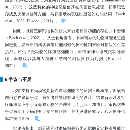
感觉等多模态信息，为复杂行为反应提供神经基础（Sandeman
et
al
，2009）。这些特化的神经回路使其在伤害信息处理、长期记忆
形成及决策调控等方面，与脊椎动物表现出显著的功能趋同（Birch
et al
，2022; Elwood，2011）。
因此，以特定解剖结构的缺失来否定相应功能的存在并不合理
（Birch
et al
，2022）。从进化角度看，不同谱系的动物可能通过趋
同进化，发展出结构各异但功能相似的神经机制来应对相似的生存
挑战。评估甲壳动物的疼痛感知能力，应依据神经系统的功能表
现，而非仅以其与人类神经结构的相似性作为判据（Elwood，
2021）。
6 争议与不足
尽管支持甲壳动物具备疼痛感知能力的证据不断积累，但该领
域仍存在诸多争议。有学者质疑现有研究的设计、结果解读以及将
疼痛概念应用于无脊椎动物的合理性（Diggles，2019）。审视这些
争议有助于明确现有证据的局限性，并为改进研究设计和证据评估
标准提供参考。
批评者指出，部分研究对疼痛相关行为证据的界定标准可能过