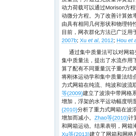
动力荷载可以通过Morison方程
动微分方程。为了改善计算效
由具有相同几何形状和物理特性
目前，网衣群化方法已广泛用
2007b
;
Xu
et al
, 2012
;
Hou
et 
通过集中质量法可以对网箱
集中质量法，提出了水流作用
算了配有不同重量沉子重力式
将刚体运动学和集中质量法结
力式网箱在纯流、纯波和波流
等(2009)
建立了波浪中带网格
增加，浮架的水平运动幅度明
(2010)
分析了重力式网箱在波
增加而减小。
Zhao等(2010)
计
和网箱运动。结果表明，网箱
Xu等(2013)
建立了网箱和网格