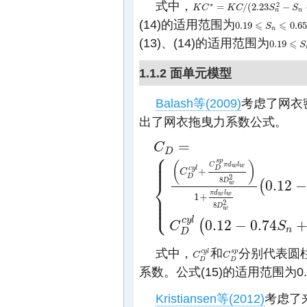
式中，
∗
2
=
/
(
2.23
−
K
K
C
C
∗
=
K
C
K
/
(
2.23
C
S
n
2
−
S
S
n
+
0.282
S
n
n
(14)的适用范围为
⩽
⩽
0.19
0.6
0.19
⩽
S
n
S
⩽
0.6
n
(13)、(14)的适用范围为
⩽
0.19
0.19
⩽
S
n
S
1.1.2 面单元模型
Balash等(2009)
考虑了网衣
出了网衣拖曳力系数公式。
=
C
D
⎧
⎪
⎪
s
p
⎪
(
)
C
π
d
l
w
w
c
y
l
D
+
C
2
D
⎨
8
D
0.12
−
(
w
C
D
=
{
(
C
D
c
y
l
+
C
D
s
p
π
d
w
l
w
8
D
w
2
)
1
+
π
d
w
l
w
⎪
π
d
l
w
w
1
+
⎪
⎩
⎪
2
8
D
w
c
y
l
0.12
−
0.74
(
C
S
n
D
式中，
和
分别代表圆柱
c
y
l
s
p
C
C
D
c
y
l
C
C
D
s
p
D
D
系数。公式(15)的适用范围为0.0
Kristiansen等(2012)
考虑了