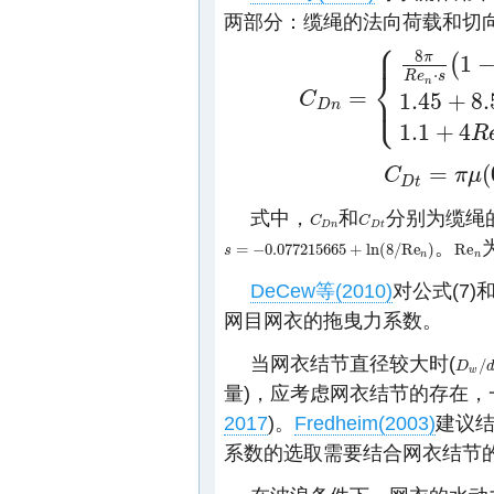
两部分：缆绳的法向荷载和切
⎧
⎪
8
π
1
(
⎨
⋅
R
e
s
n
=
⎩
⎪
1.45
+
8.
C
C
D
n
=
{
8
π
R
e
n
⋅
s
(
1
−
0.87
s
−
2
)
(
0
<
R
D
n
1.1
+
4
R
=
(
C
π
μ
C
D
t
=
π
μ
(
0.55
Re
n
D
t
式中，
和
分别为缆绳
C
C
D
n
C
C
D
t
D
n
D
t
。
=
−
0.077215665
+
ln
(
8
/
R
e
)
R
e
s
s
=
−
0.077215665
+
ln
(
8
/
R
e
n
)
R
e
n
n
n
DeCew等(2010)
对公式(7
网目网衣的拖曳力系数。
当网衣结节直径较大时(
/
D
D
w
/
d
w
量)，应考虑网衣结节的存在，
2017
)。
Fredheim(2003)
建议结
系数的选取需要结合网衣结节