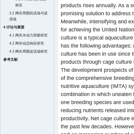
products rises annually. As a s
效应
promising solution to address 
3.2 网衣周围的流场与波
浪场
Meanwhile, intensifying and ex
4 讨论与展望
for achieving the United Natio
4.1 网衣水动力荷载研究
culture is a typical aquacultur
4.2 网衣动态响应研究
has the following advantages: (
4.3 网衣周围波流场研究
culture has been in use since 
参考文献
products through cage culture
The development prospects of c
of the comprehensive breeding o
nutritive aquaculture (IMTA) s
combination in which uneaten f
one breeding species are used 
reducing nutrients released in
productivity. Net cage culture 
the past few decades. However