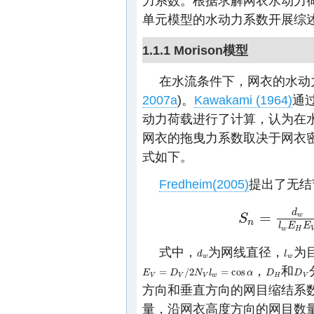
力系数。根据求解网衣水动力荷载
单元模型的水动力系数开展综
1.1.1 Morison模型
在水流条件下，网衣的水动力
2007a
)。
Kawakami (1964)
通
动力荷载进行了计算，认为在水流
网衣的拖曳力系数取决于网衣密
式如下。
Fredheim(2005)
提出了无结
d
=
w
S
S
n
=
d
w
l
w
E
H
E
V
−
(
d
n
l
E
E
w
H
式中，
为网线直径，
为
d
d
w
l
l
w
w
w
，
和
=
/
2
=
cos
E
E
V
=
D
V
D
/
2
N
V
l
w
N
=
cos
l
α
α
D
D
H
D
D
V
V
V
V
w
H
V
方向和垂直方向的网目缩结系
量，沿网衣高度方向的网目数量