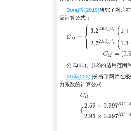
Dong等(2019)
研究了网片在
应计算公式：
⎧
⎪
(
2.5
/
d
l
3.2
1
+
⎨
w
w
⎩
⎪
=
C
C
D
=
{
3.2
2.5
d
w
/
l
w
(
1
+
10
/
(
S
n
+
K
C
/
3
)
1.5
)
(
D
(
2.5
/
d
l
2.7
1.3
w
w
=
(
0.
C
C
M
=
(
0.67
+
S
n
)
K
M
公式(11)、(12)的适用范围
Xu等(2021)
分析了网片在极
力系数的计算公式：
=
C
D
∗
/
K
C
2.59
×
0.997
C
D
=
{
2.59
×
0.997
K
C
∗
/
(
2.23
S
n
2
−
{
∗
/
K
C
2.93
×
0.997