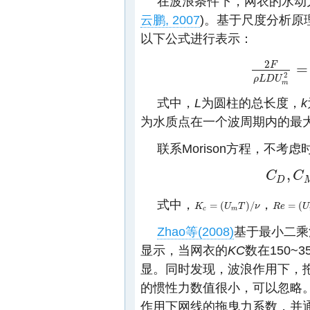
在波浪条件下，网衣的水动
云鹏, 2007
)。基于尺度分析原
以下公式进行表示：
2
F
=
2
F
ρ
L
D
U
m
2
=
f
[
U
2
ρ
L
D
U
m
式中，
L
为圆柱的总长度，
k
为水质点在一个波周期内的最
联系Morison方程，不考
,
C
C
C
D
,
C
M
=
f
[
K
D
式中，
，
=
(
)
/
=
(
K
K
c
=
(
U
m
U
T
)
/
ν
T
ν
R
R
e
e
=
(
U
m
U
c
m
Zhao等(2008)
基于最小二乘
显示，当网衣的
KC
数在150~
显。同时发现，波浪作用下，
的惯性力数值很小，可以忽略
作用下网线的拖曳力系数，并