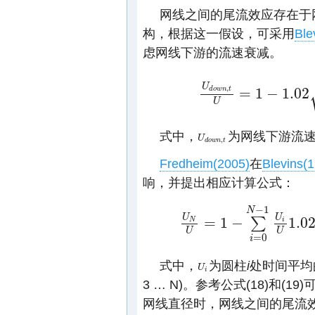
网线之间的尾流效应存在于
构，根据这一假设，可采用
Ble
虑网线下游的流速衰减。
U
,
=
1
−
1.02
d
o
w
n
t
U
d
o
w
n
,
t
U
=
1
−
1.02
C
D
6
+
x
d
w
e
U
式中，
为网线下游流
U
U
d
o
w
n
,
t
,
d
o
w
n
t
Fredheim(2005)
在
Blevins(
响，并提出相应计算公式：
−
1
N
U
U
=
1
−
1.0
∑
i
N
U
N
U
=
1
−
∑
i
=
0
N
−
1
U
i
U
1.02
exp
(
−
(
y
N
U
U
=
0
i
式中，
为圆柱
i
处时间平均
U
U
i
i
3 … N)。参考公式(18)和
网线直径时，网线之间的尾流