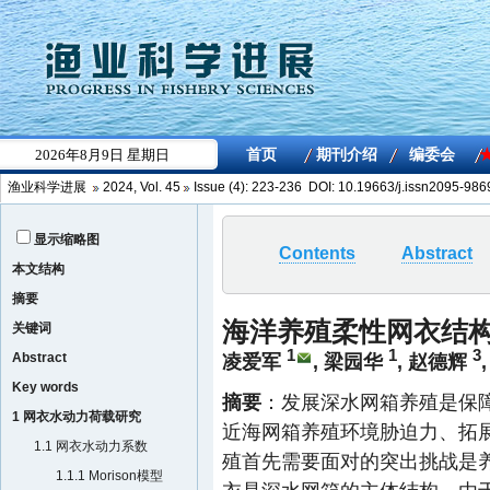
渔业科学进展
2024
,
Vol. 45
Issue (4)
: 223-236 DOI:
10.19663/j.issn2095-98
显示缩略图
Contents
Abstract
本文结构
摘要
海洋养殖柔性网衣结
关键词
1
1
3
Abstract
凌爱军
,
梁园华
,
赵德辉
Key words
摘要
：发展深水网箱养殖是保
1 网衣水动力荷载研究
近海网箱养殖环境胁迫力、拓
1.1 网衣水动力系数
殖首先需要面对的突出挑战是
1.1.1 Morison模型