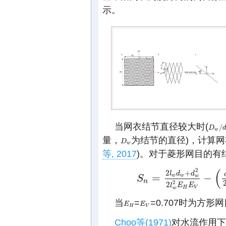
示。
当网衣结节直径较大时(
/
D
D
w
/
d
w
量，
为结节的直径)，计算
D
D
w
w
等, 2017
)。对于菱形网目的有
(
2
2
+
l
d
d
=
−
w
w
w
S
S
n
=
2
l
w
d
w
+
d
w
2
2
l
w
2
E
H
E
V
−
(
d
w
n
2
2
l
E
E
H
V
w
当
=
=0.707时为方形
E
E
H
E
E
V
H
V
Choo等(1971)
对水流作用下