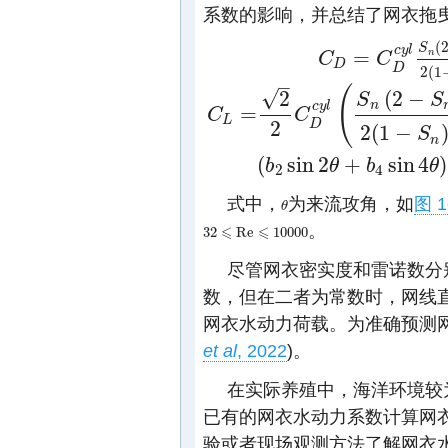
系数的影响，并总结了网衣拖
(
S
c
y
l
=
n
C
C
C
D
=
C
D
c
y
l
S
n
(
2
−
S
n
)
2
(
1
D
D
2
(
1
–
(
√
(
2
−
2
S
S
n
c
y
l
=
C
C
L
2
D
2
(
1
−
S
C
L
=
2
2
C
D
c
y
l
(
S
n
(
2
−
S
n
)
2
(
1
−
S
n
)
2
−
π
S
n
(
2
−
S
n
)
n
(
sin
2
+
sin
4
)
b
θ
b
θ
2
4
式中，
为来流攻角，如
图 1
θ
θ
。
⩽
⩽
32
Re
10000
32
⩽
Re
⩽
10000
尽管网衣密实度和雷诺数分
数，但在二者为常数时，网线
网衣水动力荷载。为准确预测
et al
, 2022
)。
在实际养殖中，海洋环境较
已有的网衣水动力系数计算网
验或者现场观测方法了解网衣