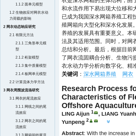
衣是深水网箱的主体结构，由
1.1.2 面单元模型
和水流作用下易出现大位移和
1.2 生物效应对网衣水动
已成为我国深水网箱养殖工程
力荷载的影响
殖网箱向大型化和深水化发展
2 网衣动态响应研究
养殖的发展具有重要意义。本
2.1 有限元方法
法及其适用范围。同时，对网
2.1.1 三角形单元模
总结和分析。最后，根据目前
型
了网衣流固耦合分析、生物污
2.1.2 桁架模型
衣水动力学分析向数字化、精
2.1.3 集中质量模型
关键词
：
深水网箱养殖
网衣
2.1.4 板网单元模型
2.2 计算流体力学方法
Research Process f
3 网衣周围波流场研究
Characteristics of Fl
3.1 网衣的尾流效应
Offshore Aquacultur
3.1.1 网线之间的尾
1
流效应
LING Aijun
,
LIANG Yuan
2
3.1.2 网衣之间的尾
Yunpeng
流效应
Abstract
: With the increase i
3.1.3 网箱间的尾流