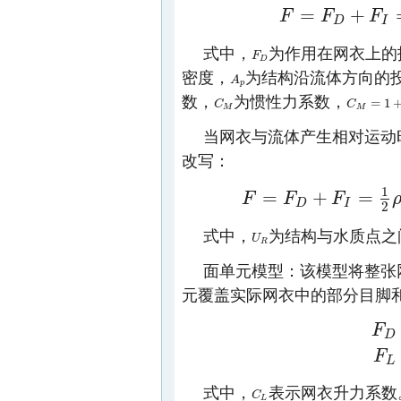
=
+
F
F
F
F
=
F
D
+
F
I
=
1
2
ρ
C
D
A
p
U
2
+
D
I
式中，
为作用在网衣上的
F
F
D
D
密度，
为结构沿流体方向的
A
A
p
p
数，
为惯性力系数，
=
1
C
C
M
C
C
M
=
1
+
C
m
M
M
当网衣与流体产生相对运动
改写：
1
=
+
=
F
F
F
F
=
F
D
+
F
I
=
1
2
ρ
C
D
A
p
U
R
2
+
ρ
C
m
∀
D
I
2
式中，
为结构与水质点之
U
U
R
R
面单元模型：该模型将整张
元覆盖实际网衣中的部分目脚
F
F
D
=
1
D
F
F
L
=
1
L
式中，
表示网衣升力系数。
C
C
L
L