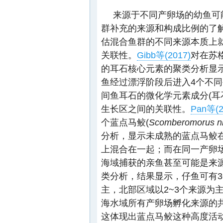
来源于不同产卵场的幼鱼可
群补充的来源和构成比例的了
估混合鱼群的不同来源本质上就
关联性。
Gibb等(2017)
对在苏
的耳石核心元素的聚类分析显
鱼经过漂浮阶段后进入4个不
间鱼耳石的微化学元素成分(耳
生长区之间的关联性。
Pan等(2
个蓝点马鲛(
Scomberomorus ni
分析，显示未成熟的蓝点马鲛
上混合在一起；而在同一产卵
海域捕获的亲鱼甚至可能是来
类分析，结果显示，仔鱼可有
主，北部区域以2~3个来源为
海水域所有产卵场孵化来源的
这体现出蓝点马鲛这种高度活