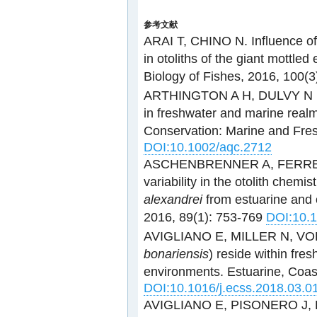
参考文献
ARAI T, CHINO N. Influence of w
in otoliths of the giant mottled 
Biology of Fishes, 2016, 100(3
ARTHINGTON A H, DULVY N
in freshwater and marine real
Conservation: Marine and Fre
DOI:10.1002/aqc.2712
ASCHENBRENNER A, FERREIRA
variability in the otolith chemi
alexandrei
from estuarine and c
2016, 89(1): 753-769
DOI:10.1
AVIGLIANO E, MILLER N, VOLP
bonariensis
) reside within fre
environments. Estuarine, Coas
DOI:10.1016/j.ecss.2018.03.0
AVIGLIANO E, PISONERO J,