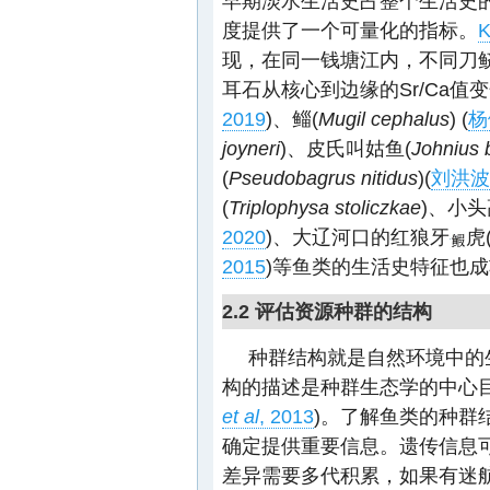
早期淡水生活史占整个生活史
度提供了一个可量化的指标。
K
现，在同一钱塘江内，不同刀
耳石从核心到边缘的Sr/Ca值
2019
)、鲻(
Mugil cephalus
) (
杨
joyneri
)、皮氏叫姑鱼(
Johnius
(
Pseudobagrus nitidus
)(
刘洪波等
(
Triplophysa stoliczkae
)、小头
2020
)、大辽河口的红狼牙
虎
2015
)等鱼类的生活史特征也
2.2 评估资源种群的结构
种群结构就是自然环境中的
构的描述是种群生态学的中心
et al
, 2013
)。了解鱼类的种群
确定提供重要信息。遗传信息
差异需要多代积累，如果有迷