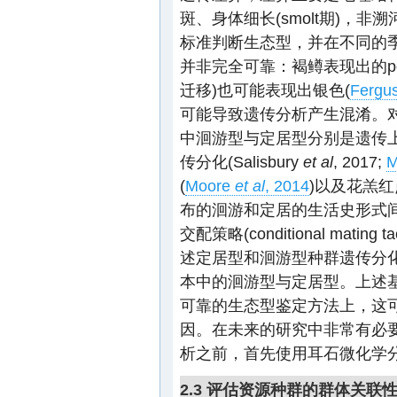
斑、身体细长(smolt期)，
标准判断生态型，并在不同的
并非完全可靠：褐鳟表现出的pot
迁移)也可能表现出银色(
Fergu
可能导致遗传分析产生混淆。对
中洄游型与定居型分别是遗传
传分化(Salisbury
et al
, 2017;
M
(
Moore
et al
, 2014
)以及花羔红
布的洄游和定居的生活史形式
交配策略(conditional mating tact
述定居型和洄游型种群遗传分
本中的洄游型与定居型。上述
可靠的生态型鉴定方法上，这
因。在未来的研究中非常有必
析之前，首先使用耳石微化学
2.3 评估资源种群的群体关联