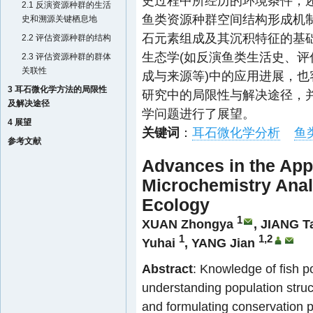
史过程中所经历的环境条件，
2.1 反演资源种群的生活
鱼类资源种群空间结构形成机
史和溯源关键栖息地
石元素组成及其沉积特征的基
2.2 评估资源种群的结构
生态学(如反演鱼类生活史、
2.3 评估资源种群的群体
关联性
成与来源等)中的应用进展，
3 耳石微化学方法的局限性
研究中的局限性与解决途径，
及解决途径
学问题进行了展望。
4 展望
关键词
：
耳石微化学分析
鱼
参考文献
Advances in the Appl
Microchemistry Anal
Ecology
1
XUAN Zhongya
,
JIANG T
1
1,2
Yuhai
,
YANG Jian
Abstract
: Knowledge of fish p
understanding population struct
and formulating conservation po