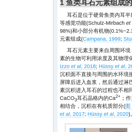
1 鱼类耳石元素组成
耳石是位于硬骨鱼类内耳半
等感觉功能(Schulz-Mirbach
et
98%)和小部分有机物(0.1%~
元素组成(
Campana, 1999
;
Stu
耳石元素主要来自周围环境
素的生物可利用浓度及其物理化
Izzo
et al
, 2018
;
Hüssy
et al
, 
沉积面不直接与周围的水环境
屏障后进入血浆，然后通过淋
素沉积进入耳石的过程也不相
2+
CaCO
耳石晶格内的Ca
；作
3
相结合，沉积在有机质部分(
图 
et al
, 2017
;
Hüssy
et al
, 2020
)