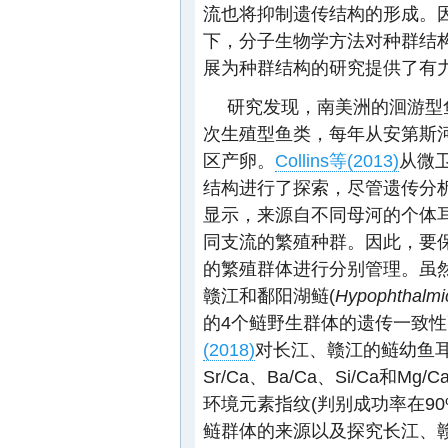
流也将抑制遗传结构的形成。
下，分子生物学方法对种群结
展为种群结构的研究提供了有
研究发现，南美洲的洄游型
次生殖型鱼类，每年从安第斯
区产卵。
Collins等(2013)
从微
结构进行了探索，尽管遗传分
显示，来源自不同母河的个体
同支流的繁殖种群。因此，要
的繁殖群体进行分别管理。虽
赣江和鄱阳湖鲢(
Hypophthalmic
的4个鲢野生群体的遗传一致
(2018)
对长江、赣江的鲢幼鱼
Sr/Ca、Ba/Ca、Si/Ca
环境元素指纹(判别成功率在9
鲢群体的来源以及探究长江、