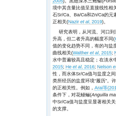
2005
)。黒翅深水三鳍鳚(
Forst
境中其含量比值呈直接线性相关
石Sr/Ca、Ba/Ca和Zn/
正相关(
Nazir
et al
, 2019
)。
研究表明，从河流、河口到
升高，但二者升高的幅度不同(
值的变化趋势不同，有的与盐度
曲线相关(
Walther
et al
, 2015
;
水中普遍较高且稳定；在淡水
2015
;
He
et al
, 2016
;
Nelson
e
性，而水体Sr/Ca值与盐度之
类所经历的盐度环境“履历”。许
的正相关性。例如，
Arai等(20
条件下，对花鳗鲡(
Anguilla m
中Sr/Ca值与盐度呈显著相
的支撑。