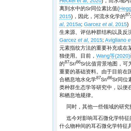
Heckel
et al
, 2020
)，而水域
离到水中的Sr同位素比值(
Heg
87
2015
)，因此，河流水化学的
al
, 2015a
;
Garcez
et al
, 2015
生来源、评估种群结构以及反
Garcez
et al
, 2015
;
Avigliano
e
元素指纹方法的重要补充或在
独使用。目前，
Wang等(2020)
87
86
的
Sr/
Sr比值背景地图，
重要的基础资料。由于目前在国
87
86
合栖息地水化学
Sr/
Sr同
类种群生态学等研究中，以便
和栖息地规律。
同时，其他一些领域的研究
迄今对影响耳石微化学特征
什么物种间的耳石微化学特征