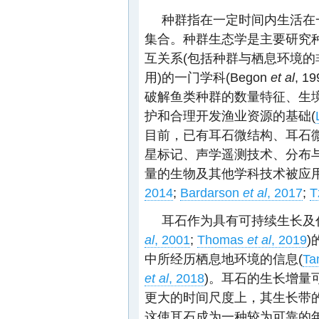
种群指在一定时间内生活在
集合。种群生态学是主要研究
互关系(包括种群与栖息环境
用)的一门学科(Begon
et al
, 1
破解鱼类种群的数量特征、生
护和合理开发渔业资源的基础(
目前，已有耳石微结构、耳石
星标记、声学遥测技术、分布
量的生物及其他学科技术被应
2014
;
Bardarson
et al
, 2017
;
T
耳石作为具有可持续生长及
al
, 2001
;
Thomas
et al
, 2019
中所经历栖息地环境的信息(
Ta
et al
, 2018
)。耳石的生长增量
更大的时间尺度上，其生长带的
这使耳石成为一种较为可靠的