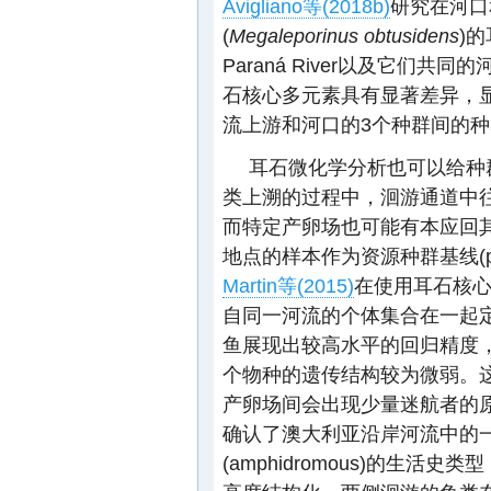
Avigliano等(2018b)
研究在河口
(
Megaleporinus obtusidens
)的
Paraná River以及它们共同的河口
石核心多元素具有显著差异，
流上游和河口的3个种群间的
耳石微化学分析也可以给种
类上溯的过程中，洄游通道中
而特定产卵场也可能有本应回
地点的样本作为资源种群基线(popu
Martin等(2015)
在使用耳石核
自同一河流的个体集合在一起
鱼展现出较高水平的回归精度
个物种的遗传结构较为微弱。
产卵场间会出现少量迷航者的
确认了澳大利亚沿岸河流中的一
(amphidromous)的生活