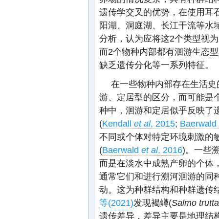
遗传学交叉的优势，在使用耳
阳湖、洞庭湖、长江干流等水
分析，认为应将这2个类型视
而2个物种内部都有洄游生态
缺乏遗传分化等一系列特征。
在一些物种内部存在生活史
游、定居型的区分，而可能是
种中，洄游和定居似乎反映了
(
Kendall
et al
, 2015
;
Baerwald
不同或个体对特定环境刺激的
(
Baerwald
et al
, 2016
)。一些
而是在淡水中成熟产卵的个体
通常它们和进行溯河洄游的同
动。这为种群结构和种群遗传
等(2021)
发现褐鳟(
Salmo trutta
遗传差异，差异主要是地理结