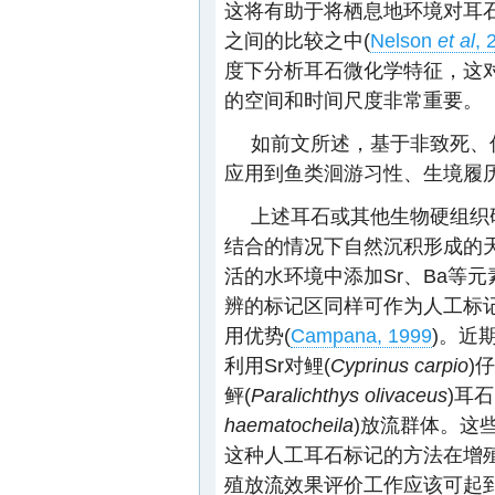
这将有助于将栖息地环境对耳
之间的比较之中(
Nelson
et al
, 
度下分析耳石微化学特征，这
的空间和时间尺度非常重要。
如前文所述，基于非致死、
应用到鱼类洄游习性、生境履
上述耳石或其他生物硬组织
结合的情况下自然沉积形成的
活的水环境中添加Sr、Ba等
辨的标记区同样可作为人工标记
用优势(
Campana, 1999
)。近
利用Sr对鲤(
Cyprinus carpio
)
鲆(
Paralichthys olivaceus
)耳
haematocheila
)放流群体。这
这种人工耳石标记的方法在增
殖放流效果评价工作应该可起