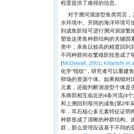
程度提供了难得的信息。
对于溯河洄游型鱼类而言，
水环境中。开阔的海洋环境可
到成鱼阶段可进行溯河洄游繁
塑造这类鱼种群结构的关键因素
类中，亲鱼以较高的精度回到
不同种群间在繁殖阶段形成了
(
McDowall, 2001
;
Kitanishi
et a
化学“指纹”，研究者可以重建
卵场的资源个体。如果精细对
元素，还能判断洄游型个体是
东南部相互临近的4条河流(4个
和上溯回到母河的成鱼(第2年
年，耳石核心多元素特征证明
种群形成了清晰的种群结构。
群，那么管理应该基于不同的