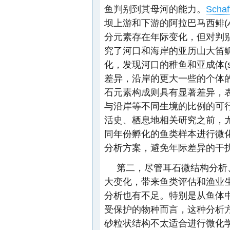
鱼判别到其母河的能力。
Schaf
坝上游和下游的阿拉巴马西鲱(
分元素存在年际变化，但对判
究了河口和海岸的亚历山大笛鲷
化，发现河口的稚鱼和亚成体(su
差异，沿岸的更大一些的个体
石元素构成则具有显著差异，
与沿岸等不同生境的比例的可
活史、栖息地相关研究之前，
同年份孵化的鱼类样本进行微
分析方案，避免年际差异的干
第二，尽管耳石微结构分析
大变化，带来鱼类评估和渔业
分析也有不足。特别是从鱼体
受保护的物种而言，这种分析
砂粒状结构不太适合进行微化