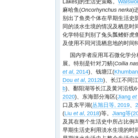
Lakes)的生活史策略。
Walswo
麻哈鱼(
Oncorhynchus nerka
)
别出了鱼类个体在早期生活史阶段选择利
同的淡水生境的情况及栖息时
化学特征判别了兔头瓢鳍虾虎鱼
及使用不同河流栖息地的时间
国内学者应用耳石微化学分
展。特别是针对刀鲚(
Coilia na
et al
, 2014
)、钱塘江(
Khumban
Dou
et al
, 2012b
)、长江不同江
b
)、鄱阳湖等长江及黄河沿线6
2020
)、东海部分海区(
Jiang
et
口及东平湖(
丛旭日等, 2019
、
(
Liu
et al
, 2018
)等。
Jiang等(2
及其在整个生活史中所占比例
早期生活史利用淡水生境的时