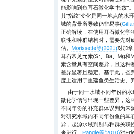
能影响到鱼耳石微化学“指纹”
其“指纹”变化是同一地点的水
域的背景所导致仍非易事(
Gilla
正确解读，在使用耳石微化学
联性和种群结构时，需要先对
估。
Morissette等(2021)
对加拿
耳石常见元素(Sr、Ba、Mg
素含量具有空间差异，且这种
差异显著且稳定。基于此，圣
度上适用于重建鱼类生活史、
由于同一水域不同年份的水
微化学信号出现一些差异，这
不同年份的补充群体误判为来
对研究水域内不同年份鱼的耳
异，起源水域判别与种群关联
来进行。
Pangle等(2010)
对Er