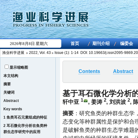
渔业科学进展
2022
,
Vol. 43
Issue (1)
: 1-14 DOI:
10.19663/j.issn2095-9869.
显示缩略图
Contents
Abstract
本文结构
摘要
基于耳石微化学分析
关键词
1
2
2
Abstract
轩中亚
,
姜涛
,
刘洪波
,
Key words
摘要
：研究鱼类的种群生态学
1 鱼类耳石元素组成的特征
态变化等种群属性是保护和合
2 耳石微化学分析在鱼类种
是破解鱼类的种群生态学难题
群生态学研究中的应用