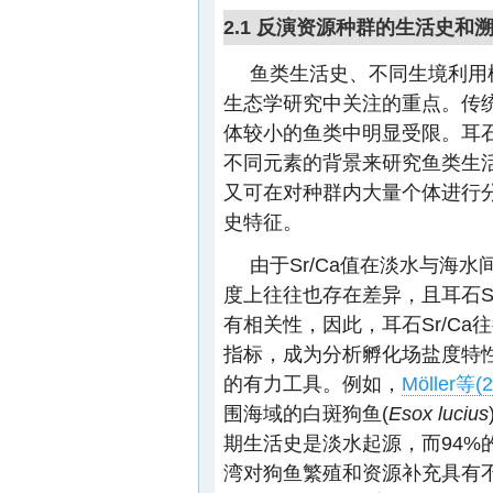
2.1 反演资源种群的生活史和
鱼类生活史、不同生境利用
生态学研究中关注的重点。传
体较小的鱼类中明显受限。耳
不同元素的背景来研究鱼类生
又可在对种群内大量个体进行
史特征。
由于Sr/Ca值在淡水与海
度上往往也存在差异，且耳石S
有相关性，因此，耳石Sr/C
指标，成为分析孵化场盐度特
的有力工具。例如，
Möller等(2
围海域的白斑狗鱼(
Esox lucius
期生活史是淡水起源，而94%
湾对狗鱼繁殖和资源补充具有