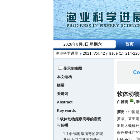
渔业科学进展
2021
,
Vol. 42
Issue (1)
: 214-22
显示缩略图
Co
本文结构
摘要
软体动物
关键词
白昌明
,
辛
Abstract
Key words
摘要
：中国是
萎缩、甚至消
1 软体动物疱疹病毒的发现
与传播
出现大规模死
杂色鲍死亡的疱疹病
1.1 牡蛎疱疹病毒的发现
HaHV-1