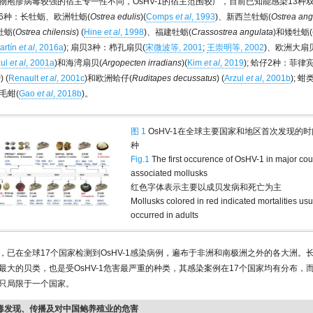
物疱疹病毒较强的宿主专一性不同，OsHV-1的宿主范围较广，目前已知能感染13种双
6种：长牡蛎、欧洲牡蛎(
Ostrea edulis
)(
Comps
et al
, 1993
)、新西兰牡蛎(
Ostrea ang
牡蛎(
Ostrea chilensis
) (
Hine
et al
, 1998
)、福建牡蛎(
Crassostrea angulata
)和矮牡蛎(
artín
et al
, 2016a
); 扇贝3种：栉孔扇贝(
宋微波等, 2001
;
王崇明等, 2002
)、欧洲大扇贝
zul
et al
, 2001a
)和海湾扇贝(
Argopecten irradians
)(
Kim
et al
, 2019
); 蛤仔2种：菲律
m
) (
Renault
et al
, 2001c
)和欧洲蛤仔(
Ruditapes decussatus
) (
Arzul
et al
, 2001b
); 
和毛蚶(
Gao
et al
, 2018b
)。
图 1
OsHV-1在全球主要国家和地区首次发现的
种
Fig.1
The first occurence of OsHV-1 in major cou
associated mollusks
红色字体表示主要以成贝发病和死亡为主
Mollusks colored in red indicated mortalities usu
occurred in adults
，已在全球17个国家检测到OsHV-1感染病例，遍布于非洲和南极洲之外的各大洲。
最大的贝类，也是受OsHV-1危害最严重的种类，其感染案例在17个国家均有分布，
只局限于一个国家。
疹病毒发现、传播及对中国鲍养殖业的危害