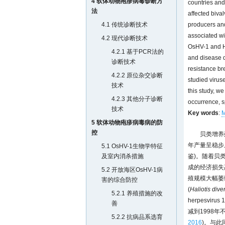
4 软体动物疱疹病毒诊断方
countries and
法
affected biva
4.1 传统诊断技术
producers and
associated wi
4.2 现代诊断技术
OsHV-1 and Ha
4.2.1 基于PCR法的
and disease d
诊断技术
resistance br
4.2.2 原位杂交诊断
studied viruse
技术
this study, w
4.2.3 其他分子诊断
occurrence, s
技术
Key words
:
M
5 软体动物疱疹病毒病的防
控
贝类增养
年产量呈稳步上
5.1 OsHV-1生物学特征
及室内消杀措施
鉴)。随着贝
成的经济损失
5.2 开放海区OsHV-1病
殖规模大幅萎
害的综合防控
(
Haliotis dive
5.2.1 养殖措施的改
herpesvi
善
减到1998年不
5.2.2 抗病品系选育
2016
)。与此