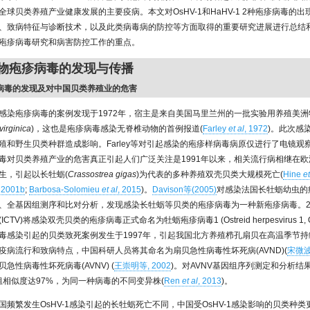
全球贝类养殖产业健康发展的主要疫病。本文对OsHV-1和HaHV-1 2种疱疹病毒的
、致病特征与诊断技术，以及此类病毒病的防控等方面取得的重要研究进展进行总结
疱疹病毒研究和病害防控工作的重点。
动物疱疹病毒的发现与传播
疱疹病毒的发现及对中国贝类养殖业的危害
感染疱疹病毒的案例发现于1972年，宿主是来自美国马里兰州的一批实验用养殖美洲
virginica
)，这也是疱疹病毒感染无脊椎动物的首例报道(
Farley
et al
, 1972
)。此次感
殖和野生贝类种群造成影响。Farley等对引起感染的疱疹样病毒病原仅进行了电镜观
毒对贝类养殖产业的危害真正引起人们广泛关注是1991年以来，相关流行病相继在
生，引起以长牡蛎(
Crassostrea gigas
)为代表的多种养殖双壳贝类大规模死亡(
Hine
et
, 2001b
;
Barbosa-Solomieu
et al
, 2015
)。
Davison等(2005)
对感染法国长牡蛎幼虫的
、全基因组测序和比对分析，发现感染长牡蛎等贝类的疱疹病毒为一种新疱疹病毒。2
CTV)将感染双壳贝类的疱疹病毒正式命名为牡蛎疱疹病毒1 (Ostreid herpesvirus 1, 
毒感染引起的贝类致死案例发生于1997年，引起我国北方养殖栉孔扇贝在高温季节
疫病流行和致病特点，中国科研人员将其命名为扇贝急性病毒性坏死病(AVND)(
宋微波等
急性病毒性坏死病毒(AVNV) (
王崇明等, 2002
)。对AVNV基因组序列测定和分析结果
因组相似度达97%，为同一种病毒的不同变异株(
Ren
et al
, 2013
)。
国频繁发生OsHV-1感染引起的长牡蛎死亡不同，中国受OsHV-1感染影响的贝类种类