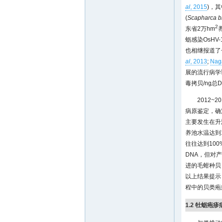
al
, 2015
)，
(
Scapharca b
2
东省2万hm
蛎感染OsHV
也相继报道了
al
, 2013
;
Nag
展的流行病学
毒拷贝/ng总D
2012
病原鉴定，确
主要发生在升
养池水温达到
往往达到100
DNA，但对
进的毛蚶种贝
以上结果提示
程中的贝类疱
1.2 牡蛎