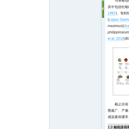
与脊椎动
其中包括牡蛎
1997
)、智利
(
López-Sanm
maximus
)(
Ar
philippinaru
et al
, 2016
)
截止目前
围最广、产量
感染案例通常
1.3 鲍疱