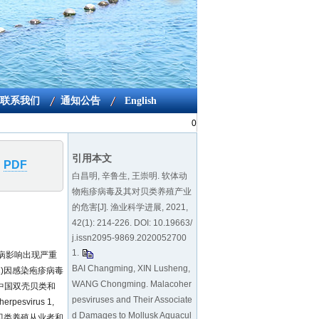
0
引用本文
PDF
白昌明, 辛鲁生, 王崇明. 软体动
物疱疹病毒及其对贝类养殖产业
的危害[J]. 渔业科学进展, 2021,
42(1): 214-226. DOI:
10.19663/
j.issn2095-9869.2020052700
1
.
病影响出现严重
BAI Changming, XIN Lusheng,
a
)因感染疱疹病毒
WANG Chongming. Malacoher
中国双壳贝类和
pesviruses and Their Associate
pesvirus 1,
d Damages to Mollusk Aquacul
贝类养殖从业者和