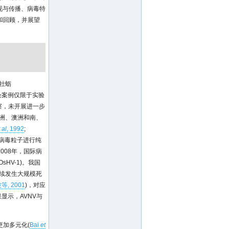
出现与传播、病毒特
和回顾，并展望
牡蛎
染案例仅限于实验
察，未开展进一步
欧洲、澳洲和南、
 al
, 1992
;
病毒粒子进行纯
008年，国际病
OsHV-1)。我国
持续发生大规模死
, 2001
)，对应
显示，AVNV与
更加多元化(
Bai
et