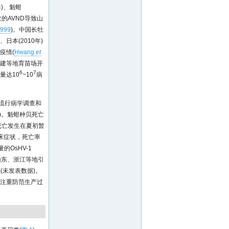
年)、魁蚶
暴发的AVND导致山
999
)。中国长牡
日本(2010年)
疫情(
Hwang
et
福建等地育苗场开
6
7
量达10
~10
病
经流行病学调查和
)。魁蚶种贝死亡
死亡发生在夏初暂
床症状，死亡率
OsHV-1
山东、浙江等地引
(未发表数据)。
该注重防范生产过