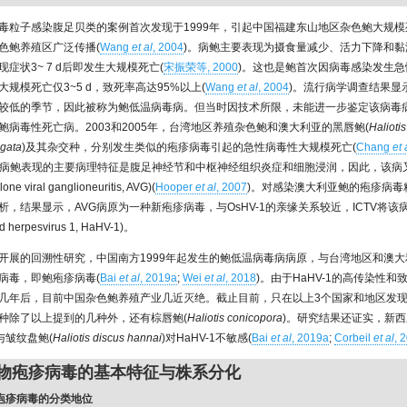
毒粒子感染腹足贝类的案例首次发现于1999年，引起中国福建东山地区杂色鲍大规
色鲍养殖区广泛传播(
Wang
et al
, 2004
)。病鲍主要表现为摄食量减少、活力下降和黏
症状3~ 7 d后即发生大规模死亡(
宋振荣等, 2000
)。这也是鲍首次因病毒感染发生
规模死亡仅3~5 d，致死率高达95%以上(
Wang
et al
, 2004
)。流行病学调查结果显
较低的季节，因此被称为鲍低温病毒病。但当时因技术所限，未能进一步鉴定该病毒
鲍病毒性死亡病。2003和2005年，台湾地区养殖杂色鲍和澳大利亚的黑唇鲍(
Haliotis
igata
)及其杂交种，分别发生类似的疱疹病毒引起的急性病毒性大规模死亡(
Chang
et 
。病鲍表现的主要病理特征是腹足神经节和中枢神经组织炎症和细胞浸润，因此，该病
 viral ganglioneuritis, AVG)(
Hooper
et al
, 2007
)。对感染澳大利亚鲍的疱疹病毒
析，结果显示，AVG病原为一种新疱疹病毒，与OsHV-1的亲缘关系较近，ICTV将该
d herpesvirus 1, HaHV-1)。
开展的回溯性研究，中国南方1999年起发生的鲍低温病毒病病原，与台湾地区和澳大
病毒，即鲍疱疹病毒(
Bai
et al
, 2019a
;
Wei
et al
, 2018
)。由于HaHV-1的高传染性
几年后，目前中国杂色鲍养殖产业几近灭绝。截止目前，只在以上3个国家和地区发现H
种除了以上提到的几种外，还有棕唇鲍(
Haliotis conicopora
)。研究结果还证实，新
与皱纹盘鲍(
Haliotis discus hannai
)对HaHV-1不敏感(
Bai
et al
, 2019a
;
Corbeil
et al
, 
动物疱疹病毒的基本特征与株系分化
物疱疹病毒的分类地位