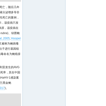
模死亡，随后几年
液分泌增多等非
急性死亡的案例，
示，该疫病只发
病原，该疫病在
 rubra
)、绿唇鲍
al
, 2005
;
Hooper
又被称为鲍病毒
粒子进行基因组
病毒命名为鲍疱疹
利亚发生的AVG
和致死率，其在中国
aHV-1感染案
西兰黑金鲍
2017
)。