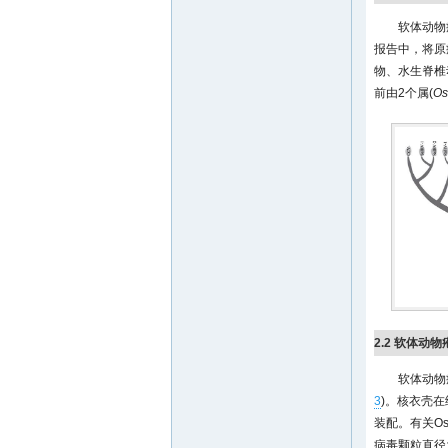
软体动物
报告中，将原疱
物、水生脊椎
前由2个属(
Os
2.2 软体
软体动物
3
)。核衣壳在
装配。有关O
病毒颗粒直径为1