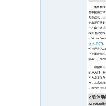
疱疹样病
在中国南方杂
典型症状，出现
从出现症状到大
生在南方水温
我国也被称为
(
Haliotis laev
et al
, 2007
)
性神经炎(Abalone
序列测定和分
病毒1 (Halioti
根据最近
病原为同一种
南方反复发作
例，其易感物
(
Haliotis iris
)
2 软体
2.1 软体动