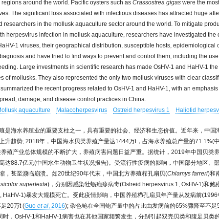
 regions around the world. Pacific oysters such as
Crassostrea gigas
were the most
lves. The significant loss associated with infectious diseases has attracted huge att
 researchers in the mollusk aquaculture sector around the world. To mitigate produ
th herpesvirus infection in mollusk aquaculture, researchers have investigated the c
HV-1 viruses, their geographical distribution, susceptible hosts, epidemiological c
iagnosis and have tried to find ways to prevent and control them, including the use
eeding. Large investments in scientific research has made OsHV-1 and HaHV-1 the
s of mollusks. They also represented the only two mollusk viruses with clear classifi
e summarized the recent progress related to OsHV-1 and HaHV-1, with an emphasis
pread, damage, and disease control practices in China.
ollusk aquaculture
Malacoherpesvirus
Ostreid herpesvirus 1
Haliotid herpesv
殖是海水养殖业的重要支柱之一，具有重要的社会、经济和生态价值。近年来，中国
升趋势; 2018年，中国海水贝类养殖产量达1444万t，占海水养殖总产量的71.1%
类养殖产业总体规模的不断扩大，养殖病害问题日益严重。据统计，2019年中国贝类
高达88.7亿元(中国水生动物卫生状况报告)。受流行性疫病的影响，中国部分地区、
缩，甚至濒临崩溃。如20世纪90年代末，中国北方养殖栉孔扇贝(
Chlamys farreri
)和
rsicolor supertexta
)，分别因感染牡蛎疱疹病毒(Ostreid herpesvirus 1, OsHV-1)和鲍疱
rus 1, HaHV-1)暴发大规模死亡。受此疫情影响，中国养殖栉孔扇贝年产量从发病前(1996
足20万t (
Guo
et al
, 2016
); 杂色鲍在全国鲍产量中的占比由发病前的65%骤降至不足5
同时，OsHV-1和HaHV-1病害也在其他国家频繁发生，分别引起双壳贝类和腹足贝