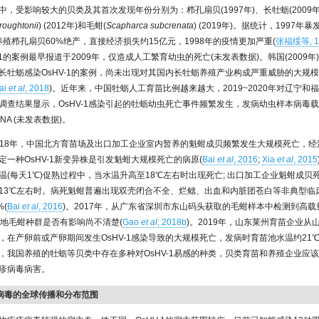
其中，受影响较大的贝类及其首次发现年份分别为：栉孔扇贝(1997年)、长牡蛎(2009
roughtonii
) (2012年)和毛蚶(
Scapharca subcrenata
) (2019年)。据统计，1997年
养殖栉孔扇贝60%绝产，直接经济损失约15亿元，1998年的疫情更加严重(
张福绥等, 1
-1的案例最早报道于2009年，仅造成人工繁育幼虫的死亡(未发表数据)。韩国(2009年)、
长牡蛎感染OsHV-1的案例，尚未出现对其国内长牡蛎养殖产业构成严重威胁的大规模
ai
et al
, 2018
)。近年来，中国牡蛎人工育苗比例越来越大，2019~2020年对辽宁和
调查结果显示，OsHV-1感染引起的牡蛎幼虫死亡事件频繁发生，发病幼虫样本病毒载
NA (未发表数据)。
~2018年，中国北方育苗场及出口加工企业室内暂养的魁蚶成贝频繁发生大规模死亡，
定一种OsHV-1新变异株是引发魁蚶大规模死亡的病原(
Bai
et al
, 2016
;
Xia
et al
, 2015
温(每天1℃)促熟过程中，当水温升高至18℃左右时出现死亡; 出口加工企业魁蚶成贝
13℃左右时。病死魁蚶普遍出现双壳闭合不全、烂鳃、出血和内脏团苍白等非典型临
%(
Bai
et al
, 2016
)。2017年，从广东省深圳市东山码头获取的毛蚶样本中检测到高载量的
产地毛蚶种群是否有影响尚不清楚(
Gao
et al
, 2018b
)。2019年，山东莱州育苗企业从
，在产卵前或产卵期间发生OsHV-1感染导致的大规模死亡，发病时育苗池水温约21℃
，我国养殖的牡蛎等贝类中存在多种对OsHV-1易感的种类，贝类育苗和养殖企业应
疹病毒病害。
疱疹病毒的全球传播和分布范围