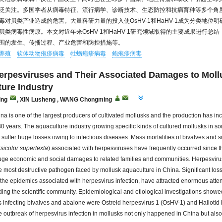
泛关注。多国学者从病毒特征、流行病学、诊断技术、生态防控和抗病育种等多个角
毒对贝类产业造成的危害。大量科研力量的投入使OsHV-1和HaHV-1成为分类地位
贝类病毒性病原。本文对近年来OsHV-1和HaHV-1研究领域取得的主要成果进行总
围的发生、传播过程、产业危害和防控措施等。
养殖
软体动物疱疹病毒
牡蛎疱疹病毒
鲍疱疹病毒
erpesviruses and Their Associated Damages to Moll
ure Industry
ing
,
XIN Lusheng
,
WANG Chongming
ina is one of the largest producers of cultivated mollusks and the production has in
30 years. The aquaculture industry growing specific kinds of cultured mollusks in so
 suffer huge losses owing to infectious diseases. Mass mortalities of bivalves and 
rsicolor supertexta
) associated with herpesviruses have frequently occurred since 
huge economic and social damages to related families and communities. Herpesvir
e most destructive pathogen faced by mollusk aquaculture in China. Significant los
 the epidemics associated with herpesvirus infection, have attracted enormous atten
uding the scientific community. Epidemiological and etiological investigations showe
 infecting bivalves and abalone were Ostreid herpesvirus 1 (OsHV-1) and Haliotid 
 outbreak of herpesvirus infection in mollusks not only happened in China but als