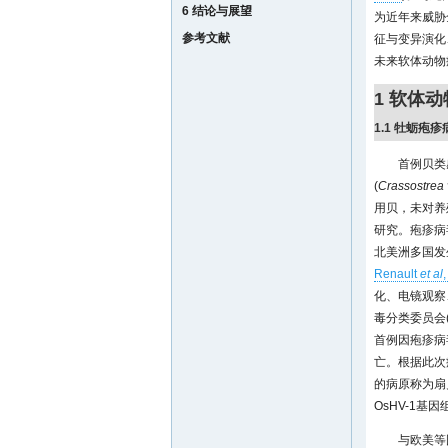
6 结论与展望
为近年来威胁
参考文献
征与变异演化
未来软体动物
1 软体
1.1 牡蛎
首例贝类
(
Crassostrea 
用贝，未对养
研究。疱疹病
北美洲多国发
Renault
et al
化、电镜观察
毒分类委员会(I
首例因疱疹病
亡。根据此次
的病原称为扇贝
OsHV-1基
与欧美等