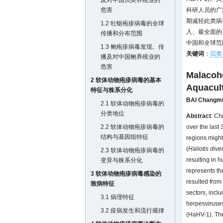
及对中国贝类养殖业的
危害
科研人员的广
期减轻此类病
1.2 牡蛎疱疹病毒的全球
入、最全面的
传播和分布范围
中国和全球范
1.3 鲍疱疹病毒发现、传
关键词
：
贝类
播及对中国鲍养殖业的
危害
Malacoh
2 软体动物疱疹病毒的基本
Aquacult
特征与株系分化
BAI Changm
2.1 软体动物疱疹病毒的
分类地位
Abstract
: Ch
2.2 软体动物疱疹病毒的
over the last 
结构与基因组特征
regions might
(
Haliotis dive
2.3 软体动物疱疹病毒的
resulting in 
变异与株系分化
represents th
3 软体动物疱疹病毒感染的
resulted from
致病特征
sectors, incl
3.1 病理特征
herpesviruses
3.2 疫病发生和流行规律
(HaHV-1). The