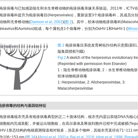
疱疹病毒与已知感染陆生和水生脊椎动物的疱疹病毒亲缘关系较远。2011年，ICTV
疹病毒科提升为疱疹病毒目(Herpesvirales)，重新设置3个疱疹病毒科，其成员
动物和无脊椎动物(
Davison
et al
, 2002
)(
图 2
)。其中，软体动物疱疹病毒科(Malacoherpe
treavirus
和
Aurivirus
)组成，每个属包含1个病毒种，分别为OsHV-1和HaHV-1 (
Mins
图 2
疱疹病毒目系统发育树拓扑结构示意图(获ELS
版集团授权刊载)
Fig.2
A sketch of the herpesvirus evolutionary tr
(Reprinted with permission from Elsevier)
1：陆生脊椎动物疱疹病毒; 2：水生脊椎动物疱疹病
软体动物疱疹病毒
1: Herpesviridae, 2: Alloherpesviridae, 3:
Malacoherpesviridae
动物疱疹病毒的结构与基因组特征
疱疹病毒核衣壳具有疱疹病毒典型的正二十面体结构，核衣壳内是以双链DNA为核心
细胞核内完成装配，并被运出细胞核，在高尔基体及释放到胞外过程中完成被膜(Tegum
sHV-1形态结构的电镜观测报道相对较多，涉及多个物种，其核衣壳直径在71~111 
06~153 nm (
图 3A
) (
Arzul
et al
, 2001a
;
Bai
et al
, 2016
;
Hine
et al
, 1998
;
Renaul