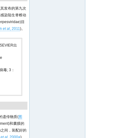
在其发布的第九次
分别感染陆生脊椎动
sviridae)目
on
et al
, 2011
)。
EVIER出
ee
毒; 3：
的遗传物质(
图
ent)和囊膜的
nm之间，装配好的
t
et al
, 2000a
)。