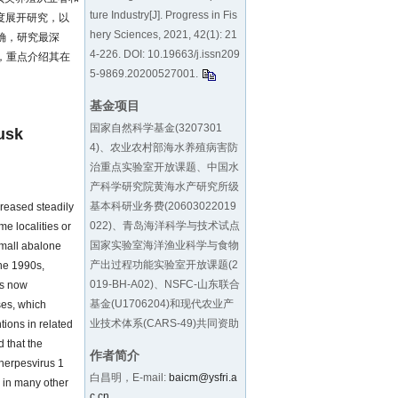
ture Industry[J]. Progress in Fis
度展开研究，以
hery Sciences, 2021, 42(1): 21
明确，研究最深
4-226. DOI:
10.19663/j.issn209
结，重点介绍其在
5-9869.20200527001
.
基金项目
国家自然科学基金(3207301
usk
4)、农业农村部海水养殖病害防
治重点实验室开放课题、中国水
产科学研究院黄海水产研究所级
基本科研业务费(20603022019
creased steadily
022)、青岛海洋科学与技术试点
me localities or
国家实验室海洋渔业科学与食物
small abalone
产出过程功能实验室开放课题(2
the 1990s,
019-BH-A02)、NSFC-山东联合
us now
基金(U1706204)和现代农业产
ses, which
业技术体系(CARS-49)共同资助
tions in related
d that the
作者简介
herpesvirus 1
白昌明，E-mail:
baicm@ysfri.a
o in many other
c.cn