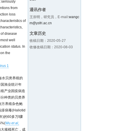
 seriously
entions from
通讯作者
ction loss
王崇明，研究员，E-mail:
wangc
haracteristics of
m@ysfri.ac.cn
haracteristics,
文章历史
 of disease
 most well
收稿日期：2020-05-27
cation status. In
收修改稿日期：2020-08-03
 on the
irus 1
海水贝类养殖的
(中国渔业统计年
养殖产业因疫病造
部分种类的贝类养
南方养殖杂色鲍
疹病毒(Haliotid
年)的60多万t骤
%(
Wu
et al
,
类的大规模死亡，成