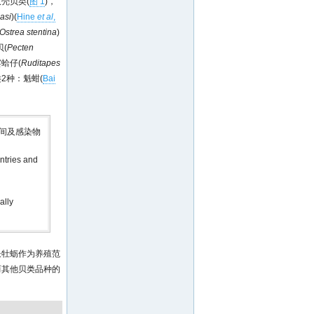
壳贝类(
图 1
)，
asi
)(
Hine
et al
,
Ostrea stentina
)
(
Pecten
宾蛤仔(
Ruditapes
蚶类2种：魁蚶(
Bai
时间及感染物
ntries and
ally
长牡蛎作为养殖范
而其他贝类品种的