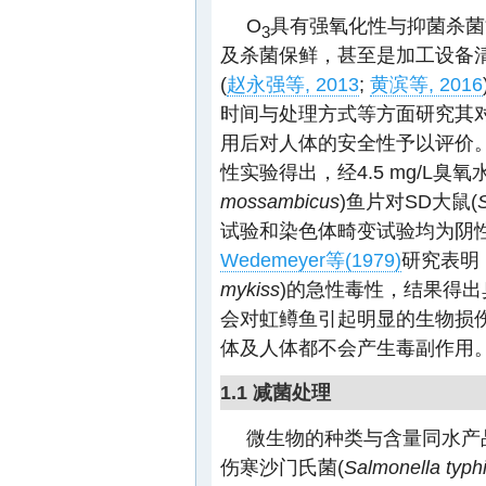
O
具有强氧化性与抑菌杀菌
3
及杀菌保鲜，甚至是加工设备
(
赵永强等, 2013
;
黄滨等, 2016
时间与处理方式等方面研究其
用后对人体的安全性予以评价
性实验得出，经4.5 mg/L臭氧
mossambicus
)鱼片对SD大鼠(
试验和染色体畸变试验均为阴性，
Wedemeyer等(1979)
研究表明
mykiss
)的急性毒性，结果得出臭
会对虹鳟鱼引起明显的生物损
体及人体都不会产生毒副作用
1.1 减菌处理
微生物的种类与含量同水产
伤寒沙门氏菌(
Salmonella typh