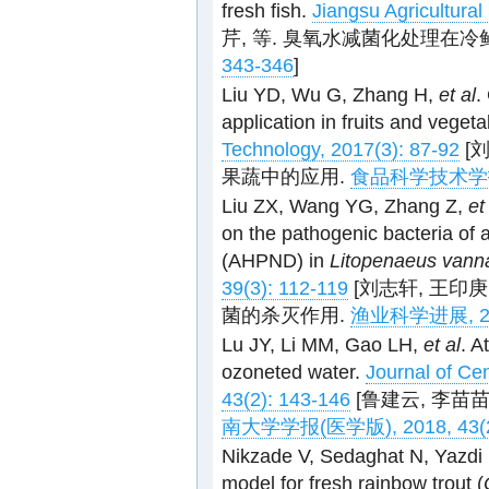
fresh fish.
Jiangsu Agricultural
芹, 等. 臭氧水减菌化处理在
343-346
]
Liu YD, Wu G, Zhang H,
et al
.
application in fruits and veget
Technology, 2017(3): 87-92
[
果蔬中的应用.
食品科学技术学报, 2
Liu ZX, Wang YG, Zhang Z,
et
on the pathogenic bacteria of 
(AHPND) in
Litopenaeus vann
39(3): 112-119
[刘志轩, 王印
菌的杀灭作用.
渔业科学进展, 2018
Lu JY, Li MM, Gao LH,
et al
. A
ozoneted water.
Journal of Cen
43(2): 143-146
[鲁建云, 李苗
南大学学报(医学版), 2018, 43(2)
Nikzade V, Sedaghat N, Yazdi
model for fresh rainbow trout (