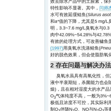
效去除水产品中的土腥素，保
特性影响不显著。其中，
闫师杰
水可有效延缓鲶鱼(
Silurus aso
和
a*
值的下降，尤其是5 mg/
明，3.3~7.6 mg/L臭氧水与0.3
肉中42.09%~54.28%与42
有效的处理方式，可改善鳙鱼
(1997)
用臭氧水洗涤鲭鱼(
Pneu
好的脱色效果，但会使脂肪氧
2 存在问题与解决办
臭氧水虽具有高氧化性，但
液中半衰期短，杀菌能力也会
燥)，且在相对湿度大的水产
O
气体纯度不高，一般为3%~
3
极低且浓度不可控，其实际利
制O
伴随N
O、NO与N
O
等
3
2
2
3