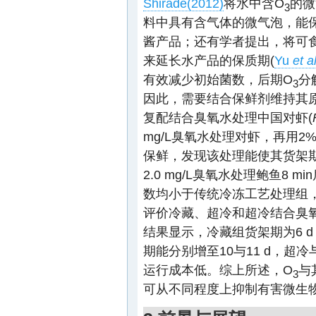
Shirade(2012)
将水中含O
的微
3
料中具有含气体的微气泡，能
酱产品；还有学者提出，将可
来延长水产品的保质期(
Yu
et a
有效减少初始菌数，后期O
分
3
因此，需要结合保鲜剂维持其
复配结合臭氧水处理中国对虾(
mg/L臭氧水处理对虾，再用
保鲜，发现该处理能使其货架期延
2.0 mg/L臭氧水处理鲍鱼8 
数均小于传统冷冻工艺处理组
评价冷藏、超冷和超冷结合臭氧
结果显示，冷藏组货架期为6 d
期能分别增至10与11 d，
运行成本低。综上所述，O
与
3
可从不同程度上抑制有害微生