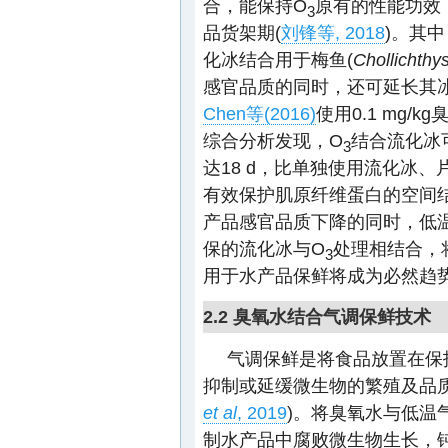
合，能保持O
原有的性能功效
3
品货架期(
刘锋等, 2018
)。其中
化冰结合用于梅鱼(
Chollichthy
感官品质的同时，还可延长其冰
Chen等(2016)
使用0.1 mg
综合分析发现，O
结合流化冰
3
达18 d，比单独使用流化冰、片
有效保护肌原纤维蛋白的空间
产品感官品质下降的同时，低
保的流化冰与O
处理相结合，
3
用于水产品保鲜将成为必然趋
2.2 臭氧水结合气调保鲜技术
气调保鲜是将食品放置在保
抑制或延缓微生物的繁殖及品
et al
, 2019
)。将臭氧水与低温
制水产品中腐败微生物生长，钝