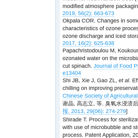
modified atmosphere packagi
2019, 56(2): 663-673
Okpala COR. Changes in some 
characteristics of ozone proce
ozone discharge and iced sto
2017, 16(2): 625-638
Papachristodoulou M, Koukou
ozonated water on the microbial
cut spinach.
Journal of Food P
e13404
Shi JB, Xie J, Gao ZL,
et al
. E
chilling on improving preservati
Chinese Society of Agricultura
谢晶, 高志立, 等. 臭氧水
报, 2013, 29(06): 274-279
]
Shirade T. Process for steriliz
with use of microbubble and st
process. Patent Application, 2