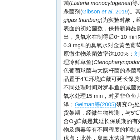
菌(
Listeria monocytogenes
)
杀菌剂(
Gibson
et al
, 2019
)。
gigas thunberg
)为实验对象，经5
表面的初始菌数，保持新鲜品质
出，臭氧水在制得后0~10 mi
0.3 mg/L的臭氧水对金黄色葡
原微生物杀菌效率达100%；
刘
理冷鲜草鱼(
Ctenopharyngodon 
色葡萄球菌与大肠杆菌的杀菌率
品置于4℃环境贮藏可延长保质期
不同处理时间对罗非鱼的减菌效果
氧水处理15 min，对罗非鱼鱼
泽；
Gelman等(2005)
研究O
处
3
货架期，经微生物检测，与5℃
合O
贮藏是其延长保质期的有
3
物及病毒等有不同程度的抑制
优点；此外，臭氧水浓度与减