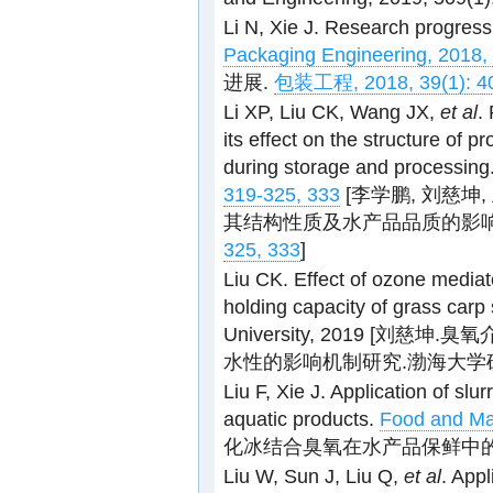
Li N, Xie J. Research progress
Packaging Engineering, 2018, 
进展.
包装工程, 2018, 39(1): 4
Li XP, Liu CK, Wang JX,
et al
.
its effect on the structure of p
during storage and processing
319-325, 333
[李学鹏, 刘慈坤
其结构性质及水产品品质的影
325, 333
]
Liu CK. Effect of ozone mediate
holding capacity of grass carp 
University, 2019 [
水性的影响机制研究.渤海大学硕士
Liu F, Xie J. Application of sl
aquatic products.
Food and Mac
化冰结合臭氧在水产品保鲜中
Liu W, Sun J, Liu Q,
et al
. Appl