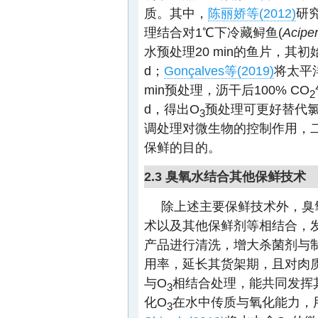
质。其中，
陈丽娇等(2012)
研究
理结合对1℃下冷藏鲟鱼(
Acipe
水预处理20 min的鱼片，其初始
d；
Gonçalves等(2019)
将太平洋
min预处理，沥干后100% CO
2
d，得出O
预处理可更好替代
3
调处理对微生物的控制作用，
保鲜的目的。
2.3 臭氧水结合其他保鲜技术
除上述主要保鲜技术外，臭
术以及其他保鲜剂等相结合，
产品进行清洗，增大杀菌剂与
用率，延长其货架期，且对肉质
与O
相结合处理，能共同发挥
3
化O
在水中传质与氧化能力，
3