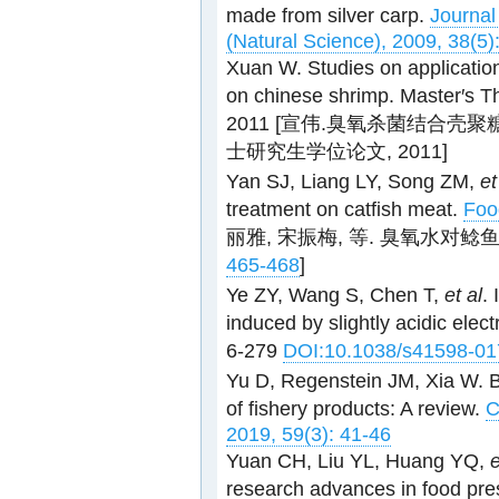
made from silver carp.
Journal
(Natural Science), 2009, 38(5)
Xuan W. Studies on application
on chinese shrimp. Master′s Th
2011 [宣伟.臭氧杀菌结合
士研究生学位论文, 2011]
Yan SJ, Liang LY, Song ZM,
et
treatment on catfish meat.
Foo
丽雅, 宋振梅, 等. 臭氧水对
465-468
]
Ye ZY, Wang S, Chen T,
et al
.
induced by slightly acidic elect
6-279
DOI:10.1038/s41598-01
Yu D, Regenstein JM, Xia W. Bi
of fishery products: A review.
C
2019, 59(3): 41-46
Yuan CH, Liu YL, Huang YQ,
e
research advances in food pre