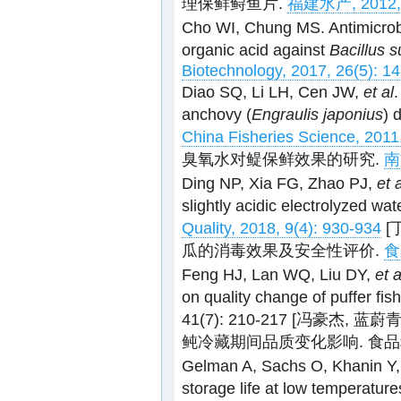
理保鲜鲟鱼片.
福建水产, 2012, 3
Cho WI, Chung MS. Antimicrobia
organic acid against
Bacillus su
Biotechnology, 2017, 26(5): 1
Diao SQ, Li LH, Cen JW,
et al
.
anchovy (
Engraulis japonius
) 
China Fisheries Science, 2011,
臭氧水对鳀保鲜效果的研究.
南
Ding NP, Xia FG, Zhao PJ,
et 
slightly acidic electrolyzed w
Quality, 2018, 9(4): 930-934
[
瓜的消毒效果及安全性评价.
食
Feng HJ, Lan WQ, Liu DY,
et a
on quality change of puffer fi
41(7): 210-217 [冯豪杰
鲀冷藏期间品质变化影响. 食品科学, 20
Gelman A, Sachs O, Khanin Y
storage life at low temperatur