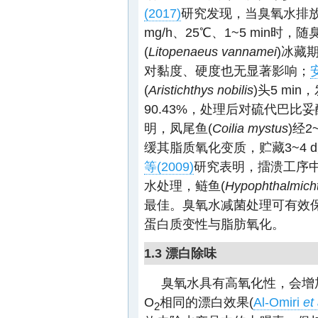
(2017)
研究发现，当臭氧水排放
mg/h、25℃、1~5 min
(
L
itopenaeus
vannamei
)冰藏
对黏度、硬度也无显著影响；
(
Aristichthys nobilis
)头5 mi
90.43%，处理后对硫代巴比
明，凤尾鱼(
Coilia mystus
)经2
缓其脂质氧化变质，贮藏3~4 
等(2009)
研究表明，擂溃工序中，在
水处理，鲢鱼(
Hypophthalmicht
最佳。臭氧水减菌处理可有效
蛋白质变性与脂肪氧化。
1.3 漂白除味
臭氧水具有高氧化性，会增
O
相同的漂白效果(
Al-Omiri
et 
2