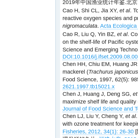
2019年中国渔业统计年鉴.北京: 
Cao H, Shi CL, Jia XY,
et al
. T
reactive oxygen species and pro
nigromaculata
.
Acta Ecologica
Cao R, Liu Q, Yin BZ,
et al
. Co
on the shelf-life of Pacific oyste
Science and Emerging Technol
DOI:10.1016/j.ifset.2009.08.0
Chen HH, Chiu EM, Huang JR. C
mackerel (
Trachurus japonicus
Food Science, 1997, 62(5): 9
2621.1997.tb15021.x
Chen J, Huang J, Deng SG,
et
maximize shelf life and quality
Journal of Food Science and T
Chen LJ, Liu Y, Cheng Y,
et al
with ozone treatment for keepin
Fisheries, 2012, 34(1): 26-30
[