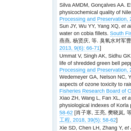
Silva AMDM, Gonçalves AA. Ef
physicochemical quality of Nile
Processing and Preservation, 
Sun JY, Wu YY, Yang XQ,
et a
water on cobia fillets.
South Fi
燕燕, 杨贤庆, 等. 臭氧水对
2013, 9(6): 66-71
]
Ummat V, Singh AK, Sidhu GK. 
life of shredded green bell pep
Processing and Preservation, 
Wedemeyer GA, Nelson NC, Ya
aspects of ozone toxicity to rai
Fisheries Research Board of 
Xiao ZH, Wang L, Fan XL,
et a
physiological indexes of Korla
58-62
[肖子寒, 王亮, 樊晓岚
工程, 2018, 39(5): 58-62
]
Xie SD, Chen LH, Zhang Y,
et 