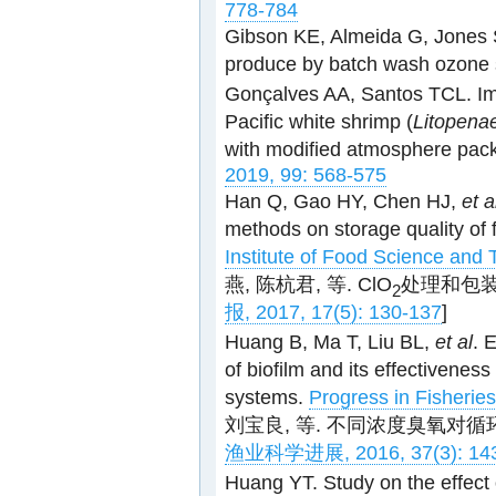
778-784
Gibson KE, Almeida G, Jones
produce by batch wash ozone 
Gonçalves AA, Santos TCL. Impr
Pacific white shrimp (
Litopena
with modified atmosphere pac
2019, 99: 568-575
Han Q, Gao HY, Chen HJ,
et a
methods on storage quality of 
Institute of Food Science and 
燕, 陈杭君, 等. ClO
处理和包
2
报, 2017, 17(5): 130-137
]
Huang B, Ma T, Liu BL,
et al
. 
of biofilm and its effectiveness
systems.
Progress in Fisherie
刘宝良, 等. 不同浓度臭氧对
渔业科学进展, 2016, 37(3): 14
Huang YT. Study on the effect o