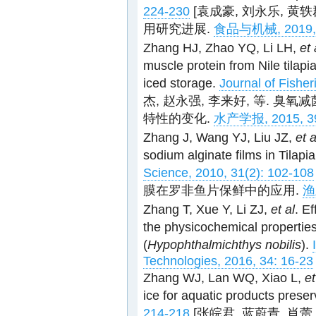
224-230
[袁成豪, 刘永乐, 黄
用研究进展.
食品与机械, 2019, 3
Zhang HJ, Zhao YQ, Li LH,
et 
muscle protein from Nile tilapia
iced storage.
Journal of Fishe
杰, 赵永强, 李来好, 等.
特性的变化.
水产学报, 2015, 39(
Zhang J, Wang YJ, Liu JZ,
et a
sodium alginate films in Tilapia
Science, 2010, 31(2): 102-108
膜在罗非鱼片保鲜中的应用.
渔
Zhang T, Xue Y, Li ZJ,
et al
. E
the physicochemical properties
(
Hypophthalmichthys nobilis
).
Technologies, 2016, 34: 16-23
Zhang WJ, Lan WQ, Xiao L,
et
ice for aquatic products preser
214-218
[张皖君, 蓝蔚青, 肖