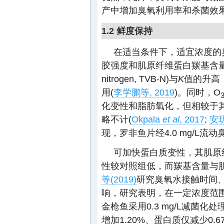
产中增加臭氧利用率和杀菌效果
1.2 鲜度保持
在适当条件下，适宜浓度的
胶强度和肌原纤维蛋白羰基含量，延缓总
nitrogen, TVB-N)与
K
值的升高
用(
李学鹏等, 2019
)。同时，O
化变性和脂肪氧化，但相较于
略不计(
Okpala
et al
, 2017
;
安玥
现，罗非鱼片经4.0 mg/L
可加快蛋白质变性，其肌原
性较对照组低，而羰基含量与
等(2019)
研究臭氧水接触时间、
响，研究表明，在一定浓度范
金枪鱼采用0.3 mg/L减菌化处
增加1.20%、蛋白质仅减少0.6