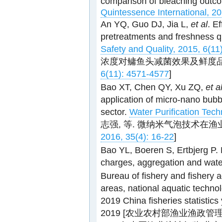
comparison of bleaching outco
Quintessence International, 20
An YQ, Guo DJ, Jia L,
et al
. E
pretreatments and freshness q
Safety and Quality, 2015, 6(11
浓度对鳙鱼头减菌效果及鲜度
6(11): 4571-4577
]
Bao XT, Chen QY, Xu ZQ,
et a
application of micro-nano bubb
sector.
Water Purification Tech
志强, 等. 微纳米气泡技术在
2016, 35(4): 16-22
]
Bao YL, Boeren S, Ertbjerg P. M
charges, aggregation and wate
Bureau of fishery and fishery ad
areas, national aquatic technol
2019 China fisheries statistics
2019 [农业农村部渔业渔政管