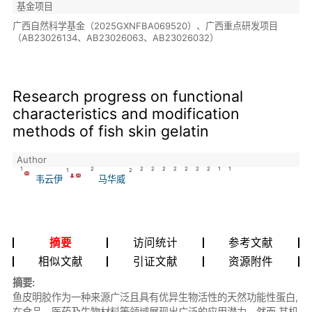
基金项目
广西自然科学基金（2025GXNFBA069520）、广西重点研发项目
（AB23026134、AB23026063、AB23026032）
Research progress on functional
characteristics and modification
methods of fish skin gelatin
Author
1
2
2
2
2
2
2
2
2
1
1
1
2
韦云伊
马华威
摘要
访问统计
参考文献
相似文献
引证文献
资源附件
摘要:
鱼皮明胶作为一种来源广泛且具有优异生物活性的天然功能性蛋白,
在食品、医药及生物材料等领域展现出广泛的应用潜力。然而,其机