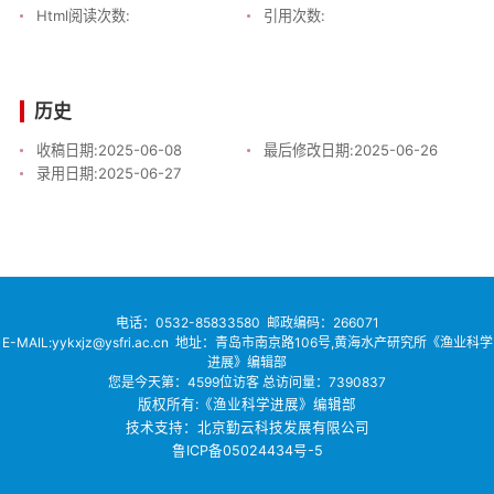
Html阅读次数:
引用次数:
历史
收稿日期:
2025-06-08
最后修改日期:
2025-06-26
录用日期:
2025-06-27
电话：
0532-85833580
邮政编码：266071
E-MAIL:yykxjz@ysfri.ac.cn
地址：青岛市南京路106号,黄海水产研究所《渔业科学
进展》编辑部
您是今天第：
4599
位访客
总访问量：
7390837
版权所有:《渔业科学进展》编辑部
技术支持：北京勤云科技发展有限公司
鲁ICP备05024434号-5