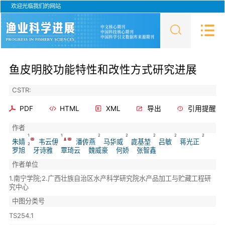
欢迎光临我们的网站
鱼皮明胶功能特性和改性方式研究进展
CSTR:
PDF
HTML
XML
导出
引用提醒
作者
1
1
2
2
2
2
2
朱婧
韦云伊
潘传燕
马华威
庞基堃
吕敏
蒋光正
2
2
2
2
1
1
罗旭
牙诗雅
覃琦云
魏威豪
何娇
张智鑫
作者单位
1.南宁学院;2.广西壮族自治区水产科学研究院水产品加工与贮藏工程研
究中心
中图分类号
TS254.1