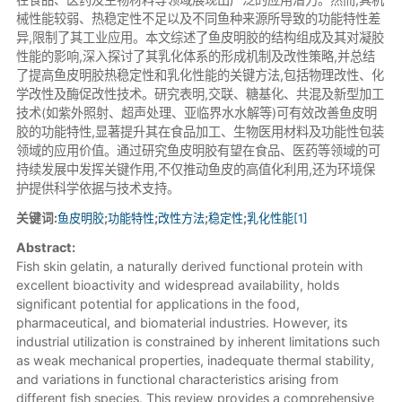
械性能较弱、热稳定性不足以及不同鱼种来源所导致的功能特性差
异,限制了其工业应用。本文综述了鱼皮明胶的结构组成及其对凝胶
性能的影响,深入探讨了其乳化体系的形成机制及改性策略,并总结
了提高鱼皮明胶热稳定性和乳化性能的关键方法,包括物理改性、化
学改性及酶促改性技术。研究表明,交联、糖基化、共混及新型加工
技术(如紫外照射、超声处理、亚临界水水解等)可有效改善鱼皮明
胶的功能特性,显著提升其在食品加工、生物医用材料及功能性包装
领域的应用价值。通过研究鱼皮明胶有望在食品、医药等领域的可
持续发展中发挥关键作用,不仅推动鱼皮的高值化利用,还为环境保
护提供科学依据与技术支持。
关键词:
鱼皮明胶
;
功能特性
;
改性方法
;
稳定性
;
乳化性能[1]
Abstract:
Fish skin gelatin, a naturally derived functional protein with
excellent bioactivity and widespread availability, holds
significant potential for applications in the food,
pharmaceutical, and biomaterial industries. However, its
industrial utilization is constrained by inherent limitations such
as weak mechanical properties, inadequate thermal stability,
and variations in functional characteristics arising from
different fish species. This review provides a comprehensive