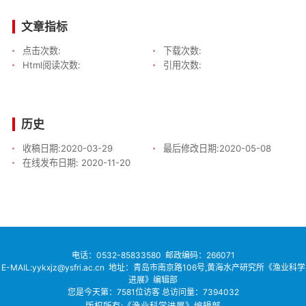
文章指标
点击次数:
下载次数:
Html阅读次数:
引用次数:
历史
收稿日期:
2020-03-29
最后修改日期:
2020-05-08
在线发布日期:
2020-11-20
电话：
0532-85833580
邮政编码：266071
E-MAIL:yykxjz@ysfri.ac.cn
地址：青岛市南京路106号,黄海水产研究所《渔业科学
进展》编辑部
您是今天第：
7581
位访客
总访问量：
7394032
版权所有:《渔业科学进展》编辑部