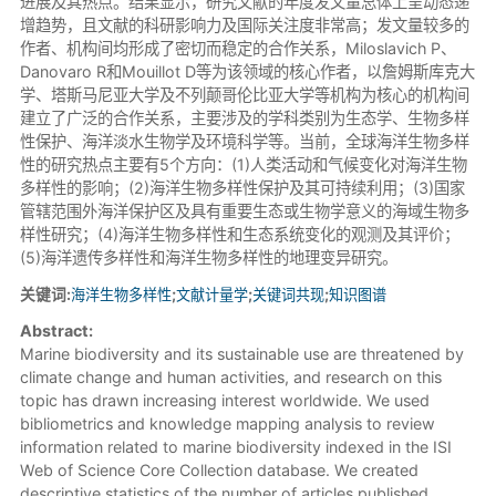
进展及其热点。结果显示，研究文献的年度发文量总体上呈动态递
增趋势，且文献的科研影响力及国际关注度非常高；发文量较多的
作者、机构间均形成了密切而稳定的合作关系，Miloslavich P、
Danovaro R和Mouillot D等为该领域的核心作者，以詹姆斯库克大
学、塔斯马尼亚大学及不列颠哥伦比亚大学等机构为核心的机构间
建立了广泛的合作关系，主要涉及的学科类别为生态学、生物多样
性保护、海洋淡水生物学及环境科学等。当前，全球海洋生物多样
性的研究热点主要有5个方向：(1)人类活动和气候变化对海洋生物
多样性的影响；(2)海洋生物多样性保护及其可持续利用；(3)国家
管辖范围外海洋保护区及具有重要生态或生物学意义的海域生物多
样性研究；(4)海洋生物多样性和生态系统变化的观测及其评价；
(5)海洋遗传多样性和海洋生物多样性的地理变异研究。
关键词:
海洋生物多样性
;
文献计量学
;
关键词共现
;
知识图谱
Abstract:
Marine biodiversity and its sustainable use are threatened by
climate change and human activities, and research on this
topic has drawn increasing interest worldwide. We used
bibliometrics and knowledge mapping analysis to review
information related to marine biodiversity indexed in the ISI
Web of Science Core Collection database. We created
descriptive statistics of the number of articles published