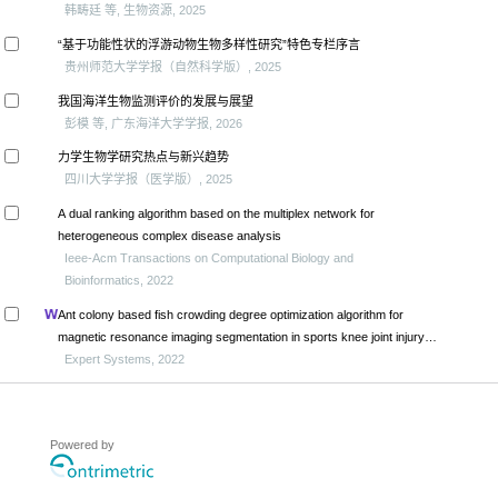
韩畴廷 等, 生物资源, 2025
“基于功能性状的浮游动物生物多样性研究”特色专栏序言
贵州师范大学学报（自然科学版）, 2025
我国海洋生物监测评价的发展与展望
彭模 等, 广东海洋大学学报, 2026
力学生物学研究热点与新兴趋势
四川大学学报（医学版）, 2025
A dual ranking algorithm based on the multiplex network for
heterogeneous complex disease analysis
Ieee-Acm Transactions on Computational Biology and
Bioinformatics, 2022
Ant colony based fish crowding degree optimization algorithm for
magnetic resonance imaging segmentation in sports knee joint injury
assessment
Expert Systems, 2022
Powered by